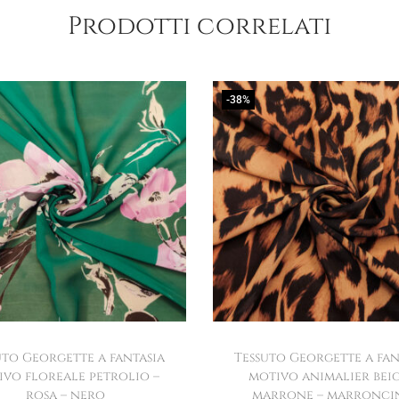
Prodotti correlati
-38%
uto Georgette a fantasia
Tessuto Georgette a fan
ivo floreale petrolio –
motivo animalier beig
rosa – nero
marrone – marronci