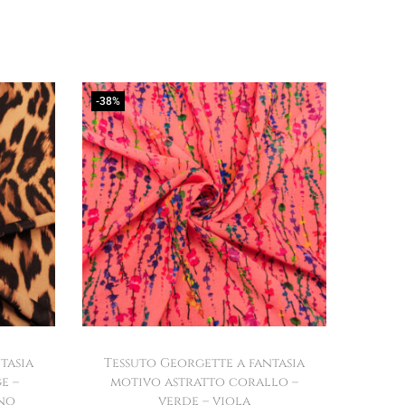
-38%
tasia
Tessuto Georgette a fantasia
e –
motivo astratto corallo –
no
verde – viola