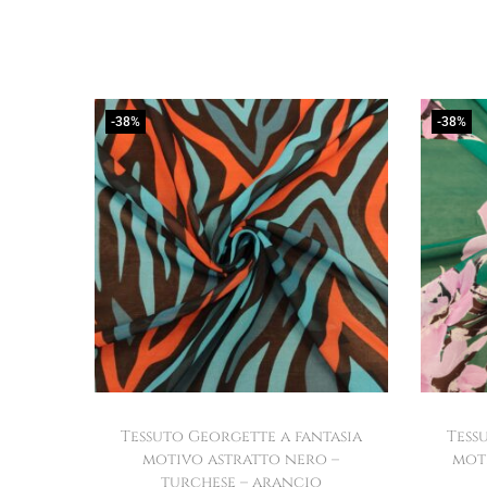
-38%
-38%
Tessuto Georgette a fantasia
Tess
motivo astratto nero –
mot
turchese – arancio