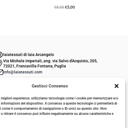
I
I
€
8,00
€
5,00
l
l
p
p
r
r
e
e
z
z
laiatessuti di laia Arcangelo
z
z
Via Michele imperiali, ang. via Salvo d'Acquisto, 205,
o
o
72021, Francavilla Fontana, Puglia
o
a
info@laiatessuti.com
r
t
+39 327 46 19 544
Gestisci Consenso
P.IVA 02486100742
i
t
g
u
le migliori esperienze, utilizziamo tecnologie come i cookie per memorizzare e/o
i
a
 informazioni del dispositivo. Il consenso a queste tecnologie ci permetterà di
ti come il comportamento di navigazione o ID unici su questo sito. Non
n
l
o ritirare il consenso può influire negativamente su alcune caratteristiche e
a
e
l
è