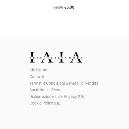
I
I
€
8,00
€
5,00
l
l
p
p
r
r
e
e
z
z
z
z
o
o
Chi Siamo
o
a
Contatti
r
t
Termini e Condizioni Generali di vendita
i
t
Spedizioni e Reso
g
u
Dichiarazione sulla Privacy (UE)
Cookie Policy (UE)
i
a
n
l
a
e
l
è