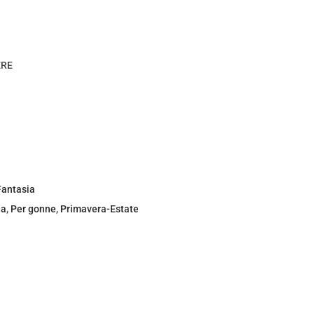
ERE
Fantasia
ia
,
Per gonne
,
Primavera-Estate