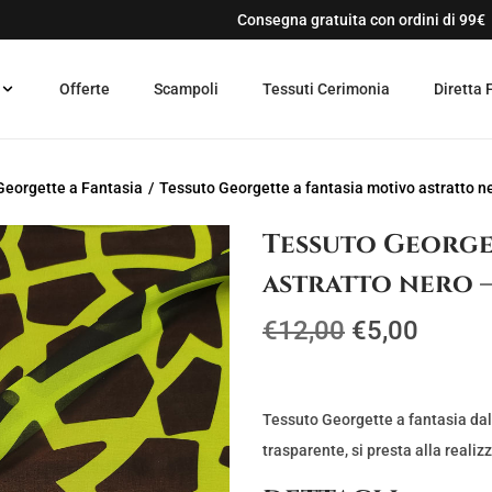
Consegna gratuita con ordini di 99€
Offerte
Scampoli
Tessuti Cerimonia
Diretta 
Georgette a Fantasia
/
Tessuto Georgette a fantasia motivo astratto n
Tessuto George
astratto nero –
I
I
€
12,00
€
5,00
l
l
p
p
r
r
Tessuto Georgette a fantasia da
e
e
trasparente, si presta alla realiz
z
z