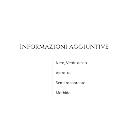
1
.
2
,
0
0
.
Informazioni aggiuntive
Nero
,
Verde acido
Astratto
Semitrasparente
Morbido