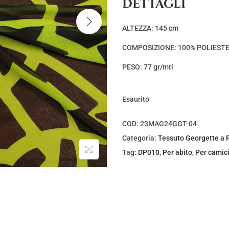
DETTAGLI
z
z
o
o
ALTEZZA: 145 cm
o
a
COMPOSIZIONE: 100% POLIEST
r
t
i
t
PESO: 77 gr/mtl
g
u
i
a
Esaurito
n
l
a
e
COD:
23MAG24GGT-04
l
è
Categoria:
Tessuto Georgette a 
e
:
Tag:
DP010
,
Per abito
,
Per camic
e
€
r
5
a
,
:
0
€
0