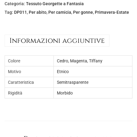
l
è
Categoria:
Tessuto Georgette a Fantasia
e
:
Tag:
DP011
,
Per abito
,
Per camicia
,
Per gonne
,
Primavera-Estate
e
€
r
5
a
,
Informazioni aggiuntive
:
0
€
0
8
.
Colore
Cedro
,
Magenta
,
Tiffany
,
Motivo
Etnico
0
Caratteristica
Semitrasparente
0
Rigidità
Morbido
.