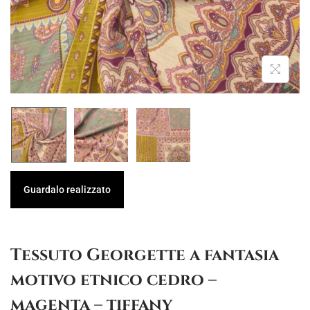
g
u
a
t
z
o
i
o
n
e
Guardalo realizzato
Tessuto Georgette a fantasia
motivo etnico cedro –
magenta – tiffany