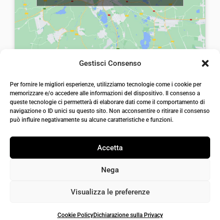
a
,
:
0
:
0
€
0
€
0
8
.
8
.
,
,
0
Gestisci Consenso
0
0
laiatessuti di laia Arcangelo
0
Per fornire le migliori esperienze, utilizziamo tecnologie come i cookie per
.
Via Michele imperiali, ang. via Salvo d'Acquisto, 205,
memorizzare e/o accedere alle informazioni del dispositivo. Il consenso a
72021, Francavilla Fontana, Puglia
.
queste tecnologie ci permetterà di elaborare dati come il comportamento di
info@laiatessuti.com
navigazione o ID unici su questo sito. Non acconsentire o ritirare il consenso
+39 327 46 19 544
può influire negativamente su alcune caratteristiche e funzioni.
P.IVA 02486100742
Accetta
Nega
Visualizza le preferenze
Cookie Policy
Dichiarazione sulla Privacy
Iaiatessuti 2026 | P.IVA 02486100742