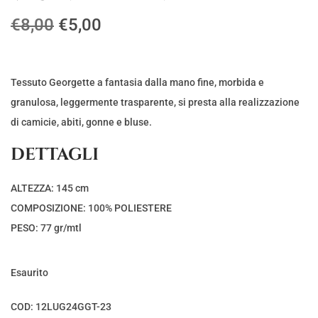
I
I
€
8,00
€
5,00
l
l
p
p
r
r
Tessuto Georgette a fantasia dalla mano fine, morbida e
e
e
granulosa, leggermente trasparente, si presta alla realizzazione
z
z
di camicie, abiti, gonne e bluse.
z
z
DETTAGLI
o
o
o
a
ALTEZZA: 145 cm
r
t
COMPOSIZIONE: 100% POLIESTERE
i
t
PESO: 77 gr/mtl
g
u
i
a
Esaurito
n
l
a
e
COD:
12LUG24GGT-23