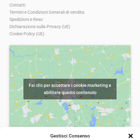
Contatti
,
,
r
t
r
t
Termini e Condizioni Generali di vendita
0
0
i
t
i
t
Spedizioni e Reso
0
0
g
u
g
u
Dichiarazione sulla Privacy (UE)
.
.
Cookie Policy (UE)
i
a
i
a
n
l
n
l
a
e
a
e
l
è
l
è
e
:
e
:
e
€
e
€
Fai clic per accettare i cookie marketing e
r
5
r
5
abilitare questo contenuto
a
,
a
,
:
0
:
0
€
0
€
0
8
.
8
.
,
,
Gestisci Consenso
0
0