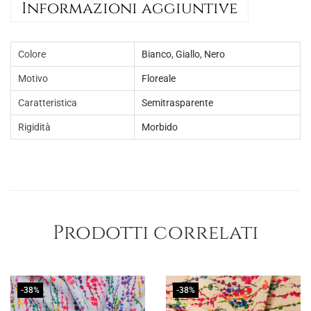
Informazioni aggiuntive
f
a
n
Colore
Bianco
,
Giallo
,
Nero
t
Motivo
Floreale
a
Caratteristica
Semitrasparente
s
i
Rigidità
Morbido
a
m
o
t
i
Prodotti correlati
v
o
f
-38%
-38%
l