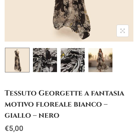
g
u
a
t
z
o
i
o
n
e
Tessuto Georgette a fantasia
motivo floreale bianco –
giallo – nero
€
5,00