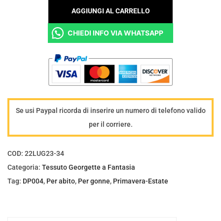
e
AGGIUNGI AL CARRELLO
s
CHIEDI INFO VIA WHATSAPP
s
u
t
o
G
e
Se usi Paypal ricorda di inserire un numero di telefono valido
o
per il corriere.
r
g
COD:
22LUG23-34
e
Categoria:
Tessuto Georgette a Fantasia
t
Tag:
DP004
,
Per abito
,
Per gonne
,
Primavera-Estate
t
e
a