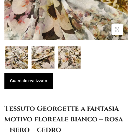
g
u
a
t
z
o
i
o
n
e
Guardalo realizzato
Tessuto Georgette a fantasia
motivo floreale bianco – rosa
– nero – cedro