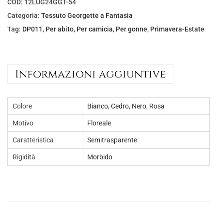
l
è
COD:
12LUG24GGT-54
e
:
Categoria:
Tessuto Georgette a Fantasia
e
€
Tag:
DP011
,
Per abito
,
Per camicia
,
Per gonne
,
Primavera-Estate
r
5
a
,
:
0
Informazioni aggiuntive
€
0
8
.
Colore
Bianco
,
Cedro
,
Nero
,
Rosa
,
0
Motivo
Floreale
0
Caratteristica
Semitrasparente
.
Rigidità
Morbido