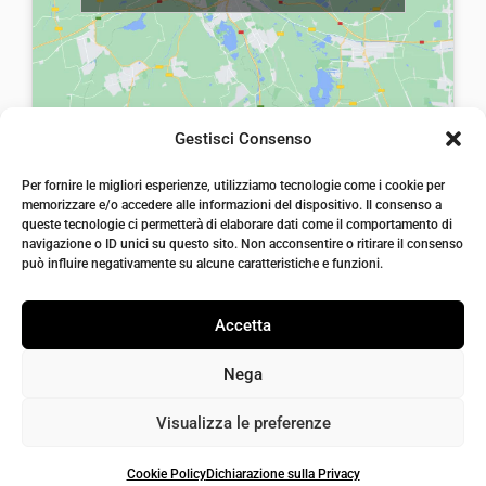
:
0
:
0
€
0
€
0
8
.
8
.
,
,
Gestisci Consenso
0
0
laiatessuti di laia Arcangelo
0
0
Per fornire le migliori esperienze, utilizziamo tecnologie come i cookie per
Via Michele imperiali, ang. via Salvo d'Acquisto, 205,
memorizzare e/o accedere alle informazioni del dispositivo. Il consenso a
72021, Francavilla Fontana, Puglia
.
.
queste tecnologie ci permetterà di elaborare dati come il comportamento di
info@laiatessuti.com
navigazione o ID unici su questo sito. Non acconsentire o ritirare il consenso
+39 327 46 19 544
può influire negativamente su alcune caratteristiche e funzioni.
P.IVA 02486100742
Accetta
Nega
Visualizza le preferenze
Cookie Policy
Dichiarazione sulla Privacy
Iaiatessuti 2026 | P.IVA 02486100742