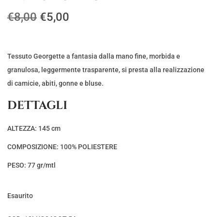
I
I
€
8,00
€
5,00
l
l
p
p
r
r
Tessuto Georgette a fantasia dalla mano fine, morbida e
e
e
granulosa, leggermente trasparente, si presta alla realizzazione
z
z
di camicie, abiti, gonne e bluse.
z
z
DETTAGLI
o
o
o
a
ALTEZZA: 145 cm
r
t
COMPOSIZIONE: 100% POLIESTERE
i
t
g
u
PESO: 77 gr/mtl
i
a
n
l
Esaurito
a
e