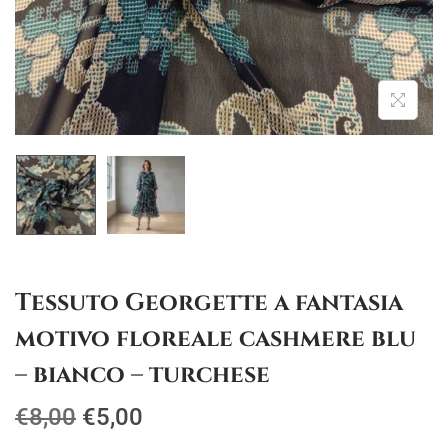
g
u
a
t
z
o
i
o
n
e
Tessuto Georgette a fantasia
motivo floreale cashmere blu
– bianco – turchese
I
I
€
8,00
€
5,00
l
l