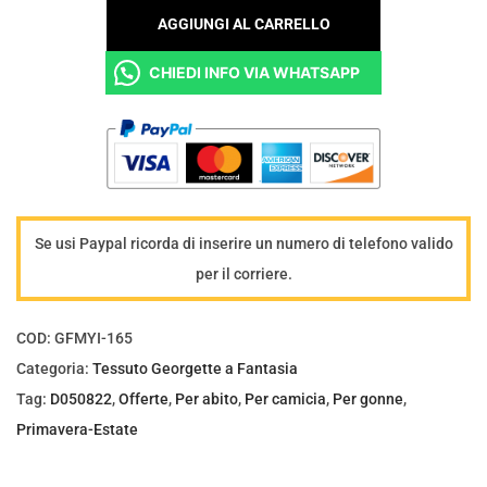
e
r
5
AGGIUNGI AL CARRELLO
s
a
,
CHIEDI INFO VIA WHATSAPP
s
:
0
u
€
0
t
8
.
o
,
G
0
e
0
Se usi Paypal ricorda di inserire un numero di telefono valido
o
.
per il corriere.
r
g
COD:
GFMYI-165
e
Categoria:
Tessuto Georgette a Fantasia
t
Tag:
D050822
,
Offerte
,
Per abito
,
Per camicia
,
Per gonne
,
t
Primavera-Estate
e
a