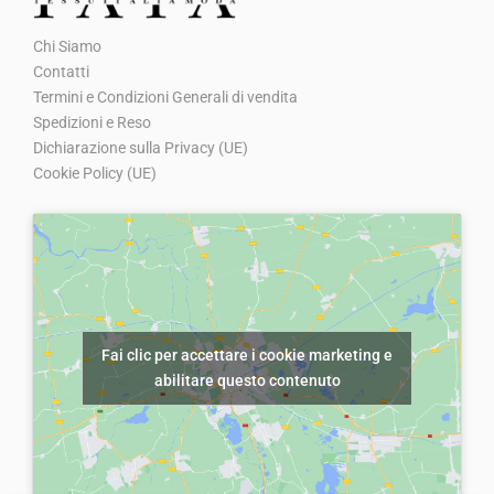
e
€
0
o
o
o
o
8
.
q
Chi Siamo
8
.
o
a
o
a
,
Contatti
u
,
r
t
r
t
0
Termini e Condizioni Generali di vendita
a
0
i
t
i
t
0
Spedizioni e Reso
n
0
g
u
g
u
Dichiarazione sulla Privacy (UE)
.
t
.
Cookie Policy (UE)
i
a
i
a
i
n
l
n
l
t
a
e
a
e
à
l
è
l
è
e
:
e
:
e
€
e
€
Fai clic per accettare i cookie marketing e
r
5
r
5
abilitare questo contenuto
a
,
a
,
:
0
:
0
€
0
€
0
8
.
8
.