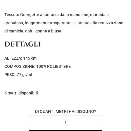
p
p
r
r
Tessuto Georgette a fantasia dalla mano fine, morbida e
e
e
granulosa, leggermente trasparente, si presta alla realizzazione
z
z
di camicie, abiti, gonne e bluse.
z
z
DETTAGLI
o
o
o
a
ALTEZZA: 145 cm
r
t
COMPOSIZIONE: 100% POLIESTERE
i
t
PESO: 77 gr/mtl
g
u
i
a
6 metri disponibili
n
l
a
e
DI QUANTI METRI HAI BISOGNO?
l
è
e
:
T
e
€