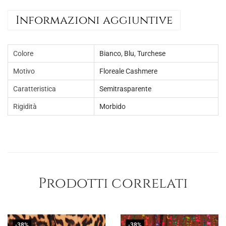
f
Informazioni aggiuntive
a
n
t
Colore
Bianco
,
Blu
,
Turchese
a
Motivo
Floreale Cashmere
s
Caratteristica
Semitrasparente
i
a
Rigidità
Morbido
m
o
t
i
v
Prodotti correlati
o
f
l
-38%
-38%