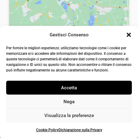
:
0
:
0
€
0
€
0
8
.
8
.
,
,
Gestisci Consenso
0
0
laiatessuti di laia Arcangelo
0
0
Per fornire le migliori esperienze, utilizziamo tecnologie come i cookie per
Via Michele imperiali, ang. via Salvo d'Acquisto, 205,
memorizzare e/o accedere alle informazioni del dispositivo. Il consenso a
72021, Francavilla Fontana, Puglia
.
.
queste tecnologie ci permetterà di elaborare dati come il comportamento di
info@laiatessuti.com
navigazione o ID unici su questo sito. Non acconsentire o ritirare il consenso
+39 327 46 19 544
può influire negativamente su alcune caratteristiche e funzioni.
P.IVA 02486100742
Accetta
Nega
Visualizza le preferenze
Cookie Policy
Dichiarazione sulla Privacy
Iaiatessuti 2026 | P.IVA 02486100742