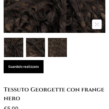
g
u
a
t
z
o
i
o
n
e
Guardalo realizzato
Tessuto Georgette con frange
nero
€
5,00