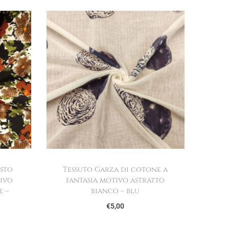
isto
Tessuto Garza di cotone a
tivo
fantasia motivo astratto
e –
bianco – blu
€
5,00