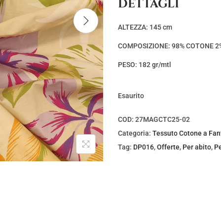
DETTAGLI
ALTEZZA: 145 cm
COMPOSIZIONE: 98% COTONE 2
PESO: 182 gr/mtl
Esaurito
COD:
27MAGCTC25-02
Categoria:
Tessuto Cotone a Fan
Tag:
DP016
,
Offerte
,
Per abito
,
Pe