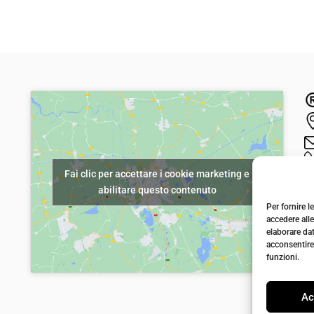
l
l
p
p
r
r
e
e
z
z
z
z
o
o
o
a
r
t
Fai clic per accettare i cookie marketing e
i
t
abilitare questo contenuto
g
u
Per fornire 
i
a
accedere alle
elaborare da
n
l
acconsentire 
a
e
funzioni.
l
è
Ac
e
: