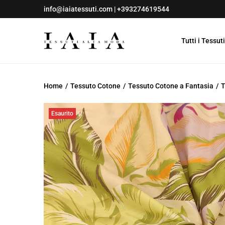
info@iaiatessuti.com
|
+393274619544
Tutti i Tessuti
S
S
a
a
l
l
Home
/
Tessuto Cotone
/
Tessuto Cotone a Fantasia
/
T
t
t
a
a
Esaurito
a
a
l
l
l
c
a
o
n
n
a
t
v
e
i
n