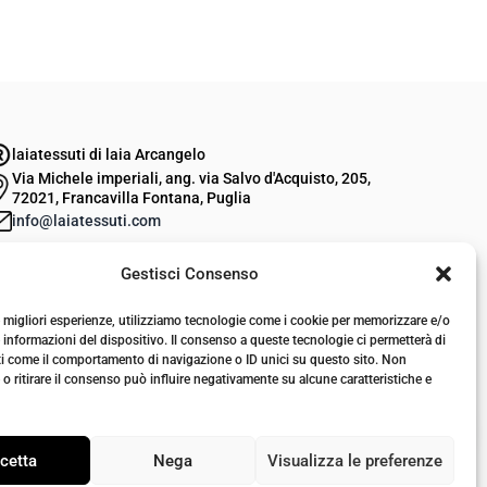
laiatessuti di laia Arcangelo
Via Michele imperiali, ang. via Salvo d'Acquisto, 205,
72021, Francavilla Fontana, Puglia
info@laiatessuti.com
+39 327 46 19 544
Gestisci Consenso
P.IVA 02486100742
le migliori esperienze, utilizziamo tecnologie come i cookie per memorizzare e/o
 informazioni del dispositivo. Il consenso a queste tecnologie ci permetterà di
ti come il comportamento di navigazione o ID unici su questo sito. Non
o ritirare il consenso può influire negativamente su alcune caratteristiche e
cetta
Nega
Visualizza le preferenze