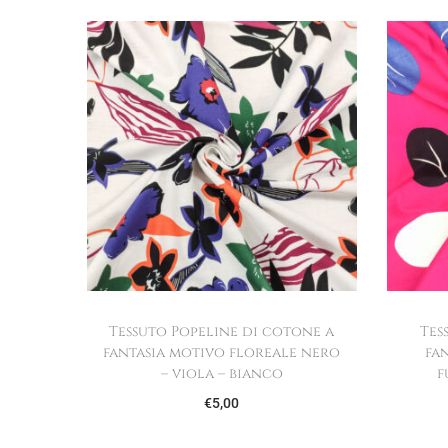
Tessuto Popeline di cotone a
Tes
fantasia motivo floreale nero
fa
– viola – bianco
f
€
5,00