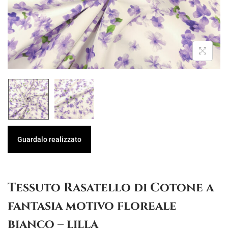
g
u
a
t
z
o
i
o
n
e
Guardalo realizzato
Tessuto Rasatello di Cotone a
fantasia motivo floreale
bianco – lilla