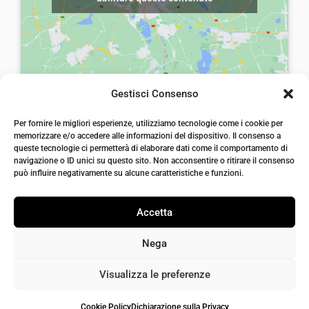
Gestisci Consenso
laiatessuti di laia Arcangelo
Per fornire le migliori esperienze, utilizziamo tecnologie come i cookie per
Via Michele imperiali, ang. via Salvo d'Acquisto, 205,
memorizzare e/o accedere alle informazioni del dispositivo. Il consenso a
72021, Francavilla Fontana, Puglia
queste tecnologie ci permetterà di elaborare dati come il comportamento di
info@laiatessuti.com
navigazione o ID unici su questo sito. Non acconsentire o ritirare il consenso
+39 327 46 19 544
può influire negativamente su alcune caratteristiche e funzioni.
P.IVA 02486100742
Accetta
Nega
Visualizza le preferenze
Cookie Policy
Dichiarazione sulla Privacy