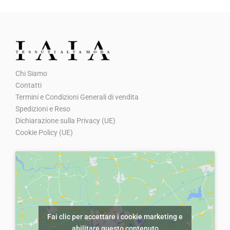
r
5
a
,
:
0
€
0
6
.
Chi Siamo
,
Contatti
0
Termini e Condizioni Generali di vendita
0
Spedizioni e Reso
Dichiarazione sulla Privacy (UE)
.
Cookie Policy (UE)
Fai clic per accettare i cookie marketing e
abilitare questo contenuto