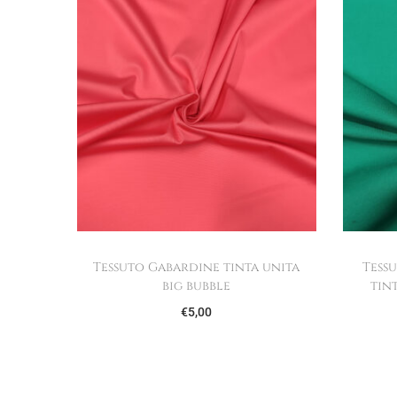
Tessuto Gabardine tinta unita
Tess
big bubble
tin
€
5,00