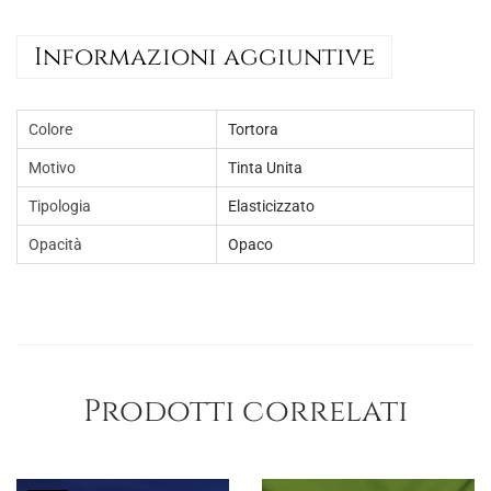
i
Informazioni aggiuntive
c
o
t
Colore
Tortora
o
Motivo
Tinta Unita
n
Tipologia
Elasticizzato
e
t
Opacità
Opaco
i
n
t
a
u
Prodotti correlati
n
i
t