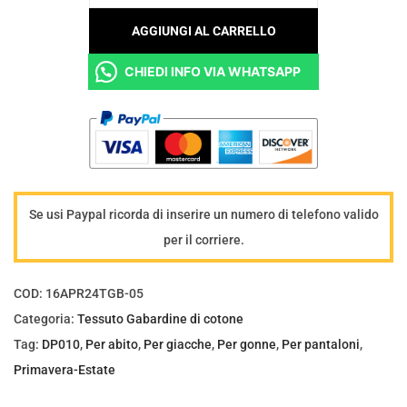
e
AGGIUNGI AL CARRELLO
s
CHIEDI INFO VIA WHATSAPP
s
u
t
o
G
a
Se usi Paypal ricorda di inserire un numero di telefono valido
b
per il corriere.
a
r
COD:
16APR24TGB-05
d
Categoria:
Tessuto Gabardine di cotone
i
Tag:
DP010
,
Per abito
,
Per giacche
,
Per gonne
,
Per pantaloni
,
n
Primavera-Estate
e
d