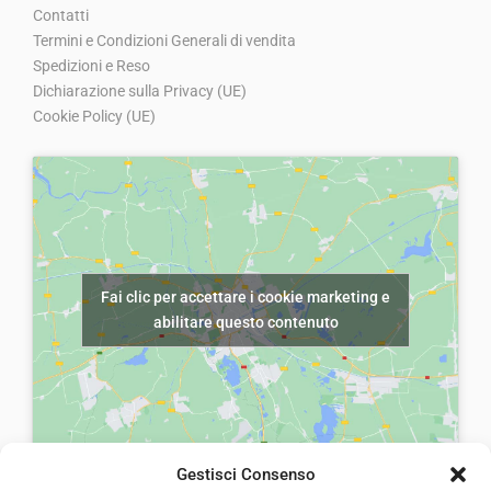
1
.
Contatti
r
t
Termini e Condizioni Generali di vendita
0
i
t
Spedizioni e Reso
,
g
u
Dichiarazione sulla Privacy (UE)
0
Cookie Policy (UE)
i
a
0
n
l
.
a
e
l
è
e
:
e
€
Fai clic per accettare i cookie marketing e
r
6
abilitare questo contenuto
a
,
:
0
€
0
1
.
0
Gestisci Consenso
,