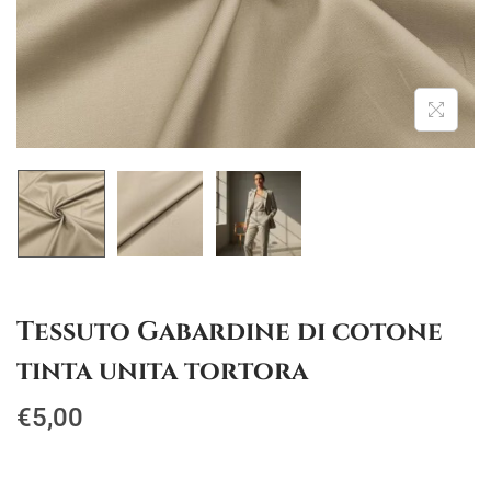
g
u
a
t
z
o
i
o
n
e
Tessuto Gabardine di cotone
tinta unita tortora
€
5,00