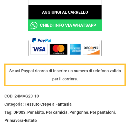
T
e
AGGIUNGI AL CARRELLO
s
CHIEDI INFO VIA WHATSAPP
s
u
t
o
C
r
Se usi Paypal ricorda di inserire un numero di telefono valido
e
per il corriere.
p
e
COD:
24MAG23-10
a
Categoria:
Tessuto Crepe a Fantasia
f
Tag:
DP003
,
Per abito
,
Per camicia
,
Per gonne
,
Per pantaloni
,
a
Primavera-Estate
n