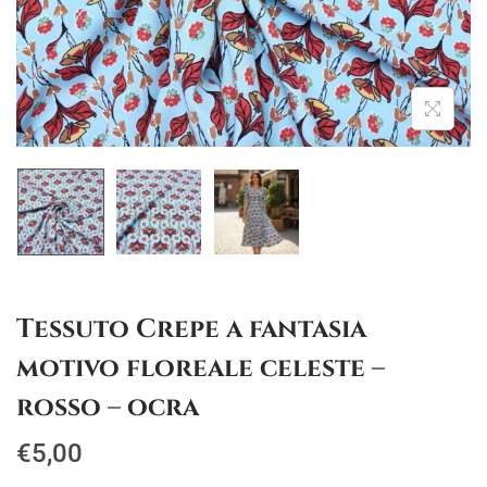
g
u
a
t
z
o
i
o
n
e
Tessuto Crepe a fantasia
motivo floreale celeste –
rosso – ocra
€
5,00