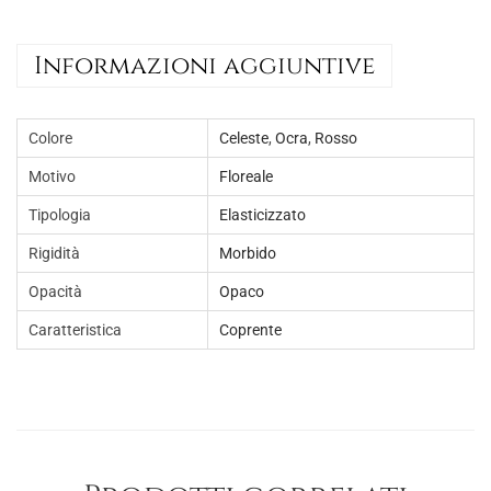
t
a
Informazioni aggiuntive
s
i
a
Colore
Celeste
,
Ocra
,
Rosso
m
Motivo
Floreale
o
Tipologia
Elasticizzato
t
i
Rigidità
Morbido
v
Opacità
Opaco
o
Caratteristica
Coprente
f
l
o
r
e