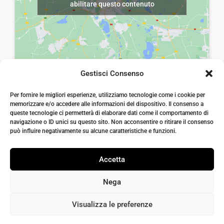
abilitare questo contenuto
Gestisci Consenso
laiatessuti di laia Arcangelo
Per fornire le migliori esperienze, utilizziamo tecnologie come i cookie per
Via Michele imperiali, ang. via Salvo d'Acquisto, 205,
memorizzare e/o accedere alle informazioni del dispositivo. Il consenso a
72021, Francavilla Fontana, Puglia
queste tecnologie ci permetterà di elaborare dati come il comportamento di
info@laiatessuti.com
navigazione o ID unici su questo sito. Non acconsentire o ritirare il consenso
+39 327 46 19 544
può influire negativamente su alcune caratteristiche e funzioni.
P.IVA 02486100742
Accetta
Nega
Visualizza le preferenze