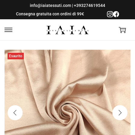
info@iaiatessuti.com
|
+393274619544
Consegna gratuita con ordini di 99€
S
S
a
a
l
l
Esaurito
t
t
a
a
a
a
l
l
l
c
a
o
n
n
a
t
v
e
i
n