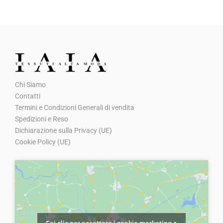
p
p
r
r
e
e
z
z
z
z
o
o
Chi Siamo
o
a
Contatti
r
t
Termini e Condizioni Generali di vendita
i
t
Spedizioni e Reso
g
u
Dichiarazione sulla Privacy (UE)
Cookie Policy (UE)
i
a
n
l
a
e
l
è
e
:
e
€