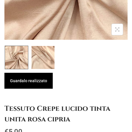
g
u
a
t
z
o
i
o
n
e
Guardalo realizzato
Tessuto Crepe lucido tinta
unita rosa cipria
€
5,00