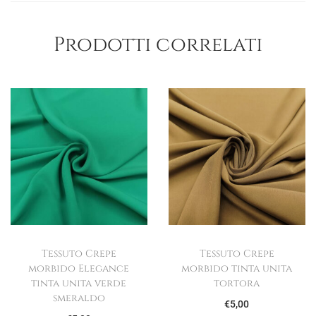
Prodotti correlati
Tessuto Crepe
Tessuto Crepe
morbido Elegance
morbido tinta unita
tinta unita verde
tortora
smeraldo
€
5,00