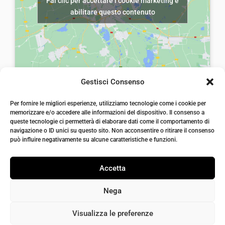
Fai clic per accettare i cookie marketing e
r
5
abilitare questo contenuto
a
,
:
0
€
0
7
.
,
Gestisci Consenso
0
laiatessuti di laia Arcangelo
0
Per fornire le migliori esperienze, utilizziamo tecnologie come i cookie per
Via Michele imperiali, ang. via Salvo d'Acquisto, 205,
memorizzare e/o accedere alle informazioni del dispositivo. Il consenso a
72021, Francavilla Fontana, Puglia
.
queste tecnologie ci permetterà di elaborare dati come il comportamento di
info@laiatessuti.com
navigazione o ID unici su questo sito. Non acconsentire o ritirare il consenso
+39 327 46 19 544
può influire negativamente su alcune caratteristiche e funzioni.
P.IVA 02486100742
Accetta
Nega
Visualizza le preferenze