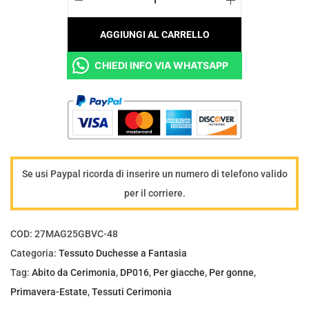
T
e
AGGIUNGI AL CARRELLO
s
CHIEDI INFO VIA WHATSAPP
s
u
t
o
D
u
Se usi Paypal ricorda di inserire un numero di telefono valido
c
per il corriere.
h
e
COD:
27MAG25GBVC-48
s
Categoria:
Tessuto Duchesse a Fantasia
s
Tag:
Abito da Cerimonia
,
DP016
,
Per giacche
,
Per gonne
,
e
Primavera-Estate
,
Tessuti Cerimonia
a