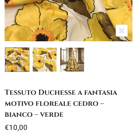
g
u
a
t
z
o
i
o
n
e
Tessuto Duchesse a fantasia
motivo floreale cedro –
bianco – verde
€
10,00