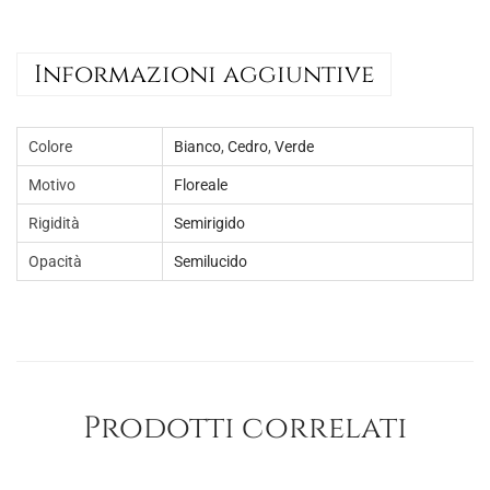
f
a
Informazioni aggiuntive
n
t
a
Colore
Bianco
,
Cedro
,
Verde
s
Motivo
Floreale
i
Rigidità
Semirigido
a
m
Opacità
Semilucido
o
t
i
v
o
Prodotti correlati
f
l