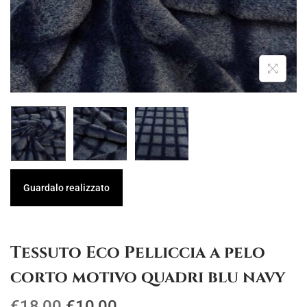
g
u
a
t
z
o
i
o
n
e
Guardalo realizzato
Tessuto Eco Pelliccia a pelo
corto motivo quadri blu navy
I
I
€
18,00
€
10,00