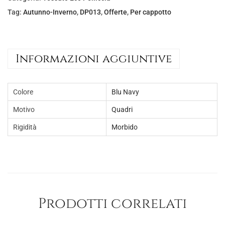
e
€
Tag:
Autunno-Inverno
,
DP013
,
Offerte
,
Per cappotto
r
1
a
0
:
,
Informazioni aggiuntive
€
0
1
0
Colore
Blu Navy
8
.
,
Motivo
Quadri
0
Rigidità
Morbido
0
.
Prodotti correlati