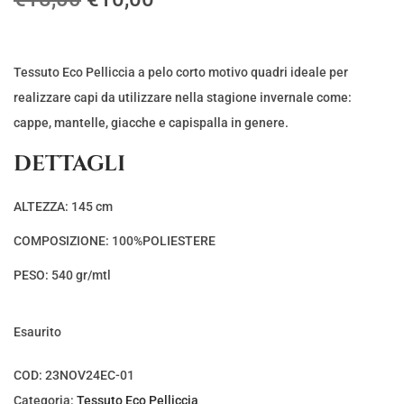
l
l
p
p
r
r
Tessuto Eco Pelliccia a pelo corto motivo quadri ideale per
e
e
realizzare capi da utilizzare nella stagione invernale come:
z
z
cappe, mantelle, giacche e capispalla in genere.
z
z
DETTAGLI
o
o
o
a
ALTEZZA: 145 cm
r
t
COMPOSIZIONE: 100%POLIESTERE
i
t
g
u
PESO: 540 gr/mtl
i
a
n
l
Esaurito
a
e
l
è
COD:
23NOV24EC-01
e
:
Categoria:
Tessuto Eco Pelliccia