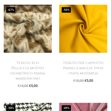
-67%
-50%
Tessuto Eco
Tessuto per cappotto
Pelliccia motivo
Panno a maglia tinta
geometrico panna
unita mostarda
marroncino
I
I
€
10,00
€
5,00
I
I
€
15,00
€
5,00
l
l
l
l
p
p
p
p
r
r
r
r
e
e
-58%
-49%