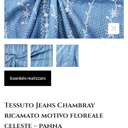
g
u
a
t
z
o
i
o
n
e
Guardalo realizzato
Tessuto Jeans Chambray
ricamato motivo floreale
celeste – panna