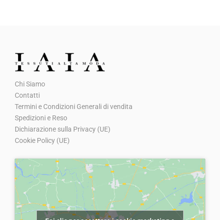
p
p
r
r
e
e
z
z
z
z
o
o
Chi Siamo
o
a
Contatti
r
t
Termini e Condizioni Generali di vendita
i
t
Spedizioni e Reso
g
u
Dichiarazione sulla Privacy (UE)
Cookie Policy (UE)
i
a
n
l
a
e
l
è
e
:
e
€