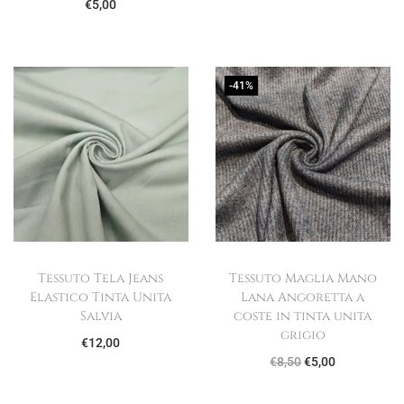
€
5,00
-41%
Tessuto Tela Jeans
Tessuto Maglia Mano
Elastico Tinta Unita
Lana Angoretta a
Salvia
coste in tinta unita
grigio
€
12,00
I
I
€
8,50
€
5,00
l
l