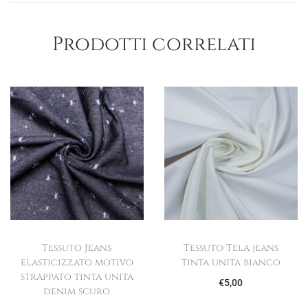
Prodotti correlati
Tessuto Jeans
Tessuto Tela jeans
elasticizzato motivo
tinta unita bianco
strappato tinta unita
€
5,00
denim scuro