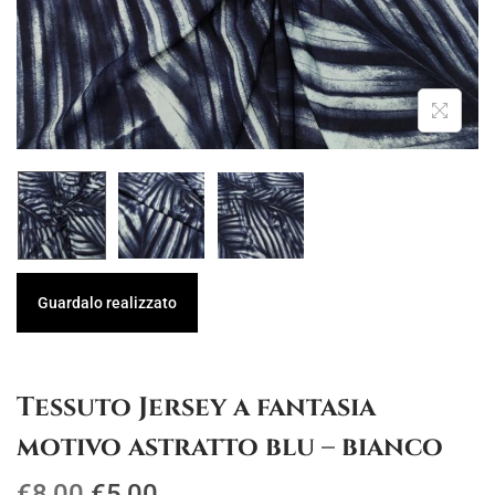
g
u
a
t
z
o
i
o
n
e
Guardalo realizzato
Tessuto Jersey a fantasia
motivo astratto blu – bianco
I
I
€
8,00
€
5,00