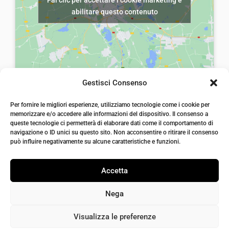
Fai clic per accettare i cookie marketing e
r
5
a
,
abilitare questo contenuto
a
,
:
0
:
0
€
0
€
0
8
.
7
.
,
,
0
Gestisci Consenso
6
0
laiatessuti di laia Arcangelo
0
Per fornire le migliori esperienze, utilizziamo tecnologie come i cookie per
.
Via Michele imperiali, ang. via Salvo d'Acquisto, 205,
memorizzare e/o accedere alle informazioni del dispositivo. Il consenso a
72021, Francavilla Fontana, Puglia
.
queste tecnologie ci permetterà di elaborare dati come il comportamento di
info@laiatessuti.com
navigazione o ID unici su questo sito. Non acconsentire o ritirare il consenso
+39 327 46 19 544
può influire negativamente su alcune caratteristiche e funzioni.
P.IVA 02486100742
Accetta
Nega
Visualizza le preferenze