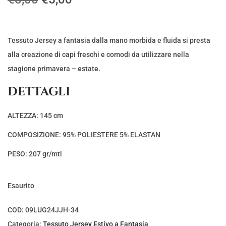
l
l
p
p
r
r
Tessuto Jersey a fantasia dalla mano morbida e fluida si presta
e
e
alla creazione di capi freschi e comodi da utilizzare nella
z
z
stagione primavera – estate.
z
z
DETTAGLI
o
o
o
a
ALTEZZA: 145 cm
r
t
COMPOSIZIONE: 95% POLIESTERE 5% ELASTAN
i
t
g
u
PESO: 207 gr/mtl
i
a
n
l
Esaurito
a
e
l
è
COD:
09LUG24JJH-34
e
:
Categoria:
Tessuto Jersey Estivo a Fantasia