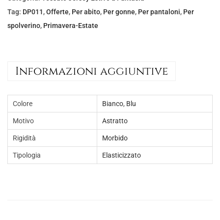
e
€
Tag:
DP011
,
Offerte
,
Per abito
,
Per gonne
,
Per pantaloni
,
Per
r
5
spolverino
,
Primavera-Estate
a
,
:
0
€
0
Informazioni aggiuntive
8
.
,
Colore
Bianco
,
Blu
0
0
Motivo
Astratto
.
Rigidità
Morbido
Tipologia
Elasticizzato