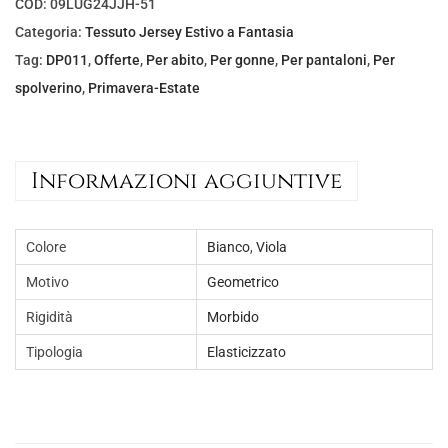
l
è
COD:
09LUG24JJH-51
e
:
Categoria:
Tessuto Jersey Estivo a Fantasia
e
€
Tag:
DP011
,
Offerte
,
Per abito
,
Per gonne
,
Per pantaloni
,
Per
r
5
spolverino
,
Primavera-Estate
a
,
:
0
€
0
Informazioni aggiuntive
8
.
,
Colore
Bianco
,
Viola
0
0
Motivo
Geometrico
.
Rigidità
Morbido
Tipologia
Elasticizzato