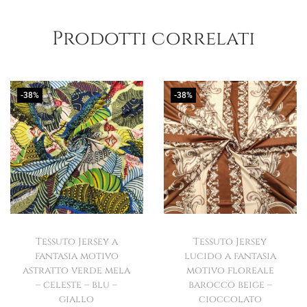
Prodotti correlati
-38%
-38%
Tessuto Jersey a
Tessuto Jersey
fantasia motivo
lucido a fantasia
astratto verde mela
motivo floreale
– celeste – blu –
barocco beige –
giallo
cioccolato