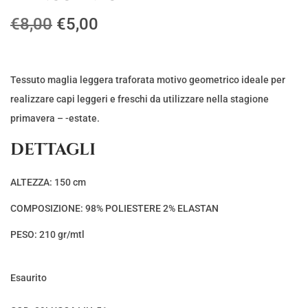
I
I
€
8,00
€
5,00
l
l
p
p
r
r
Tessuto maglia leggera traforata motivo geometrico ideale per
e
e
realizzare capi leggeri e freschi da utilizzare nella stagione
z
z
primavera – -estate.
z
z
DETTAGLI
o
o
o
a
ALTEZZA: 150 cm
r
t
COMPOSIZIONE: 98% POLIESTERE 2% ELASTAN
i
t
g
u
PESO: 210 gr/mtl
i
a
n
l
Esaurito
a
e