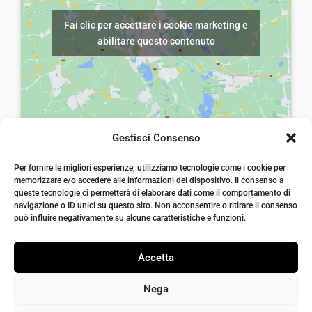
e
€
e
€
Fai clic per accettare i cookie marketing e
r
5
r
5
abilitare questo contenuto
a
,
a
,
:
0
:
0
€
0
€
0
8
.
8
.
,
,
Gestisci Consenso
0
0
laiatessuti di laia Arcangelo
0
0
Per fornire le migliori esperienze, utilizziamo tecnologie come i cookie per
Via Michele imperiali, ang. via Salvo d'Acquisto, 205,
memorizzare e/o accedere alle informazioni del dispositivo. Il consenso a
72021, Francavilla Fontana, Puglia
.
.
queste tecnologie ci permetterà di elaborare dati come il comportamento di
info@laiatessuti.com
navigazione o ID unici su questo sito. Non acconsentire o ritirare il consenso
+39 327 46 19 544
può influire negativamente su alcune caratteristiche e funzioni.
P.IVA 02486100742
Accetta
Nega