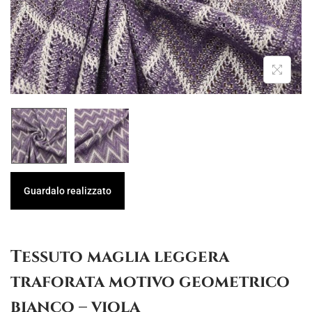
g
u
a
t
z
o
i
o
n
e
Guardalo realizzato
Tessuto maglia leggera
traforata motivo geometrico
bianco – viola