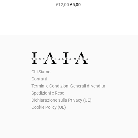
I
I
€
12,00
€
5,00
l
l
p
p
r
r
e
e
z
z
z
z
o
o
Chi Siamo
o
a
Contatti
r
t
Termini e Condizioni Generali di vendita
i
t
Spedizioni e Reso
g
u
Dichiarazione sulla Privacy (UE)
Cookie Policy (UE)
i
a
n
l
a
e
l
è