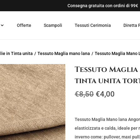
Consegna gratuita con ordini di 99€
Offerte
Scampoli
Tessuti Cerimonia
Diretta 
ie in Tinta unita
/
Tessuto Maglia mano lana
/
Tessuto Maglia Mano La
Tessuto Maglia
tinta unita to
I
I
€
8,50
€
4,00
l
l
p
p
r
r
Tessuto Maglia Mano lana Angoret
e
e
elasticizzata e calda, ideale per
z
z
inverno come: pullover, maxi pull