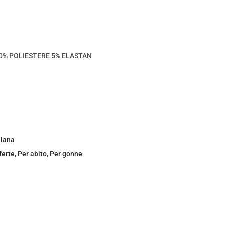
0% POLIESTERE 5% ELASTAN
 lana
ferte
,
Per abito
,
Per gonne