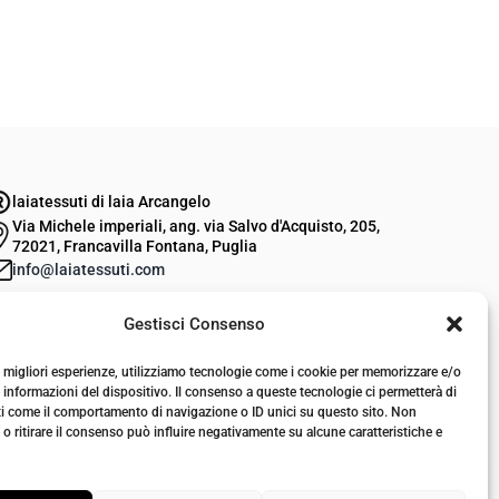
laiatessuti di laia Arcangelo
Via Michele imperiali, ang. via Salvo d'Acquisto, 205,
72021, Francavilla Fontana, Puglia
info@laiatessuti.com
+39 327 46 19 544
Gestisci Consenso
P.IVA 02486100742
le migliori esperienze, utilizziamo tecnologie come i cookie per memorizzare e/o
 informazioni del dispositivo. Il consenso a queste tecnologie ci permetterà di
ti come il comportamento di navigazione o ID unici su questo sito. Non
o ritirare il consenso può influire negativamente su alcune caratteristiche e