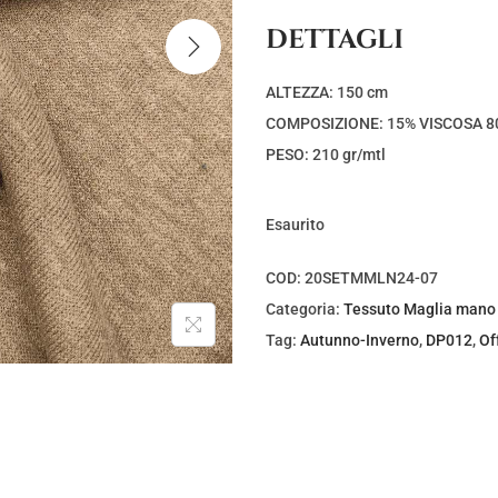
z
z
DETTAGLI
o
o
o
a
ALTEZZA: 150 cm
r
t
COMPOSIZIONE: 15% VISCOSA 8
i
t
PESO: 210 gr/mtl
g
u
i
a
Esaurito
n
l
a
e
COD:
20SETMMLN24-07
l
è
Categoria:
Tessuto Maglia mano
e
:
Tag:
Autunno-Inverno
,
DP012
,
Of
e
€
r
4
a
,
:
0
€
0