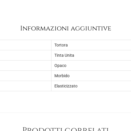
8
.
,
5
Informazioni aggiuntive
0
.
Tortora
Tinta Unita
Opaco
Morbido
Elasticizzato
Prodotti correlati