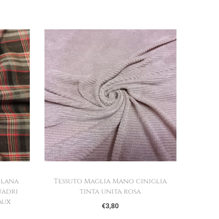
 lana
Tessuto Maglia Mano ciniglia
uadri
tinta unita rosa
aux
€
3,80