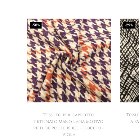
-58%
-29%
Tessuto per cappotto
Tessu
pettinato mano lana motivo
a f
pied de poule beige – coccio –
viola