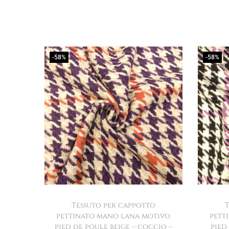
-58%
-58%
Tessuto per cappotto
pettinato mano lana motivo
pett
pied de poule beige – coccio –
pied