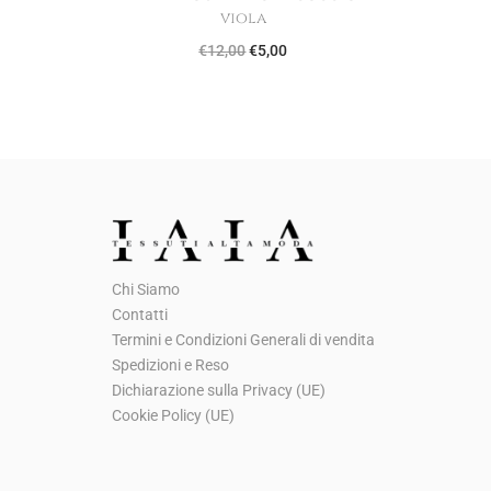
viola
I
I
€
12,00
€
5,00
l
l
p
p
r
r
e
e
z
z
z
z
o
o
Chi Siamo
o
a
Contatti
r
t
Termini e Condizioni Generali di vendita
i
t
Spedizioni e Reso
g
u
Dichiarazione sulla Privacy (UE)
Cookie Policy (UE)
i
a
n
l
a
e