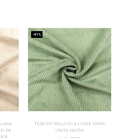
-41%
 lana
Tessuto Velluto a coste tinta
ed de
unita salvia
eige