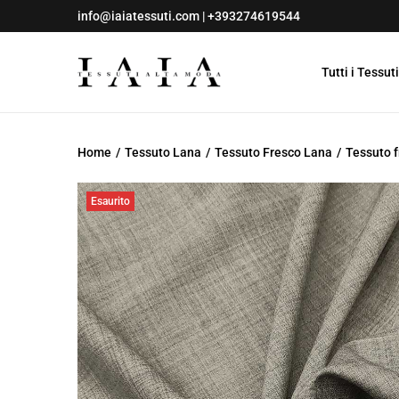
info@iaiatessuti.com
|
+393274619544
Tutti i Tessuti
S
S
a
a
l
l
Home
/
Tessuto Lana
/
Tessuto Fresco Lana
/
Tessuto f
t
t
a
a
Esaurito
a
a
l
l
l
c
a
o
n
n
a
t
v
e
i
n