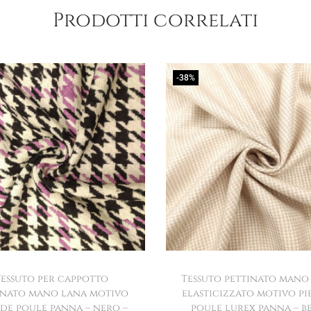
Prodotti correlati
-38%
Tessuto per cappotto
Tessuto pettinato mano
inato mano lana motivo
elasticizzato motivo pi
 de poule panna – nero –
poule lurex panna – b