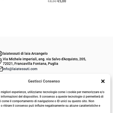
I
I
€
8,50
€
5,00
l
l
p
p
r
r
e
e
z
z
z
z
o
o
laiatessuti di laia Arcangelo
o
a
Via Michele imperiali, ang. via Salvo d'Acquisto, 205,
72021, Francavilla Fontana, Puglia
r
t
info@laiatessuti.com
i
t
+39 327 46 19 544
g
u
Gestisci Consenso
P.IVA 02486100742
i
a
le migliori esperienze, utilizziamo tecnologie come i cookie per memorizzare e/o
n
l
 informazioni del dispositivo. Il consenso a queste tecnologie ci permetterà di
a
e
ti come il comportamento di navigazione o ID unici su questo sito. Non
o ritirare il consenso può influire negativamente su alcune caratteristiche e
l
è