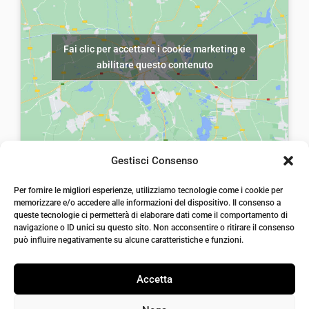
e
:
e
€
e
€
r
5
Fai clic per accettare i cookie marketing e
r
5
a
,
abilitare questo contenuto
a
,
:
0
:
0
€
0
€
0
1
.
8
.
2
,
,
Gestisci Consenso
0
0
laiatessuti di laia Arcangelo
0
Per fornire le migliori esperienze, utilizziamo tecnologie come i cookie per
0
Via Michele imperiali, ang. via Salvo d'Acquisto, 205,
memorizzare e/o accedere alle informazioni del dispositivo. Il consenso a
72021, Francavilla Fontana, Puglia
.
.
queste tecnologie ci permetterà di elaborare dati come il comportamento di
info@laiatessuti.com
navigazione o ID unici su questo sito. Non acconsentire o ritirare il consenso
+39 327 46 19 544
può influire negativamente su alcune caratteristiche e funzioni.
P.IVA 02486100742
Accetta