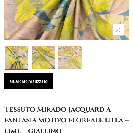
g
u
a
t
z
o
i
o
n
e
Guardalo realizzato
Tessuto Mikado jacquard a
fantasia motivo floreale lilla –
lime – giallino