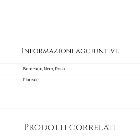
1
.
5
,
0
0
.
Informazioni aggiuntive
Bordeaux
,
Nero
,
Rosa
Floreale
Prodotti correlati