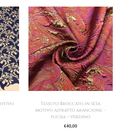
motivo
Tessuto Broccato in seta
motivo astratto arancione –
fucsia – verdino
€
40,00