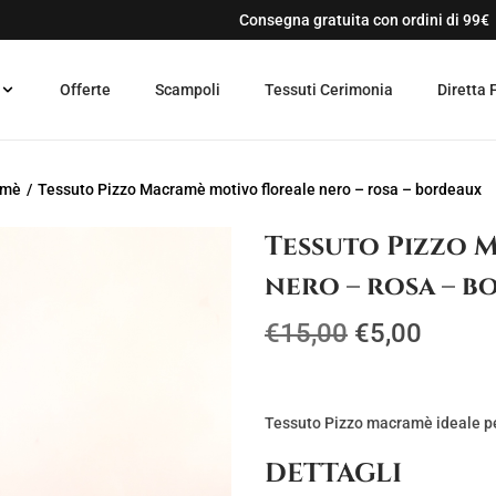
Consegna gratuita con ordini di 99€
Offerte
Scampoli
Tessuti Cerimonia
Diretta 
amè
/
Tessuto Pizzo Macramè motivo floreale nero – rosa – bordeaux
Tessuto Pizzo 
nero – rosa – 
I
I
€
15,00
€
5,00
l
l
p
p
r
r
Tessuto Pizzo macramè ideale per
e
e
DETTAGLI
z
z