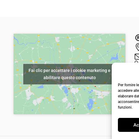
r
r
e
e
z
z
z
z
o
o
o
a
r
t
i
t
Fai clic per accettare i cookie marketing e
g
u
abilitare questo contenuto
i
a
Per fornire 
accedere alle
n
l
elaborare da
a
e
acconsentire 
funzioni.
l
è
e
:
Ac
e
€
r
2