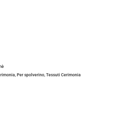
mè
rimonia
,
Per spolverino
,
Tessuti Cerimonia