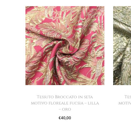
Tessuto Broccato in seta
Te
motivo floreale fucsia – lilla
motiv
– oro
€
40,00