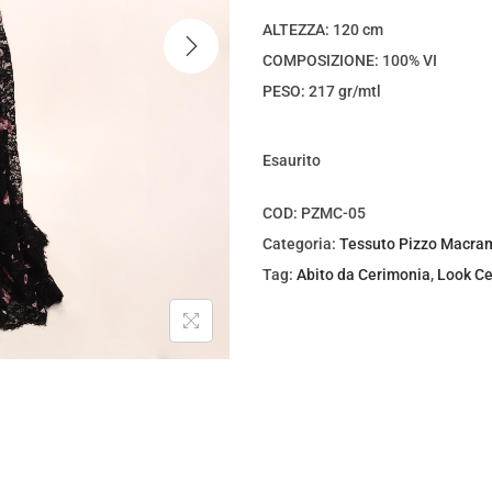
z
z
ALTEZZA: 120 cm
o
o
COMPOSIZIONE: 100% VI
o
a
PESO: 217 gr/mtl
r
t
i
t
Esaurito
g
u
i
a
COD:
PZMC-05
n
l
Categoria:
Tessuto Pizzo Macra
a
e
Tag:
Abito da Cerimonia
,
Look Ce
l
è
e
:
e
€
r
5
a
,
:
0
€
0