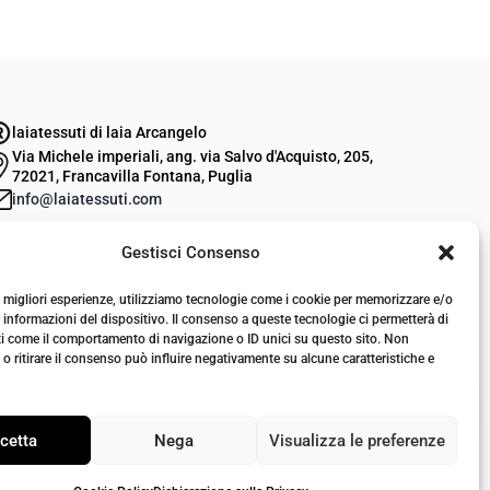
laiatessuti di laia Arcangelo
Via Michele imperiali, ang. via Salvo d'Acquisto, 205,
72021, Francavilla Fontana, Puglia
info@laiatessuti.com
+39 327 46 19 544
Gestisci Consenso
P.IVA 02486100742
le migliori esperienze, utilizziamo tecnologie come i cookie per memorizzare e/o
 informazioni del dispositivo. Il consenso a queste tecnologie ci permetterà di
ti come il comportamento di navigazione o ID unici su questo sito. Non
o ritirare il consenso può influire negativamente su alcune caratteristiche e
cetta
Nega
Visualizza le preferenze