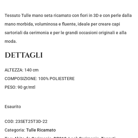
p
p
r
r
Tessuto Tulle mano seta ricamato con fiori in 3D e con perle dalla
e
e
mano morbida, voluminosa e fluente, ideale per creare capi
z
z
sartoriali da cerimonia e per le grandi occasioni originali e alla
z
z
moda.
o
o
DETTAGLI
o
a
r
t
ALTEZZA: 140 cm
i
t
COMPOSIZIONE: 100% POLIESTERE
g
u
PESO: 90 gr/mtl
i
a
n
l
Esaurito
a
e
l
è
COD:
23SET25T3D-22
e
:
Categoria:
Tulle Ricamato
e
€