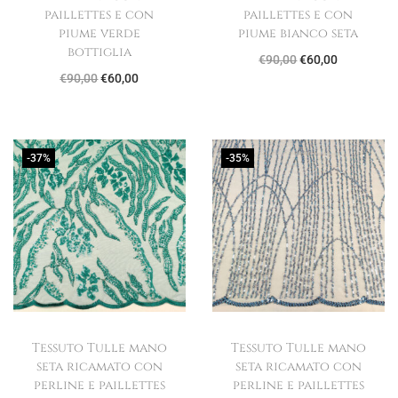
paillettes e con
paillettes e con
piume verde
piume bianco seta
bottiglia
I
I
€
90,00
€
60,00
I
I
€
90,00
€
60,00
l
l
l
l
p
p
p
p
r
r
r
r
e
e
-37%
-35%
e
e
z
z
z
z
z
z
z
z
o
o
o
o
o
a
o
a
r
t
r
t
i
t
i
t
g
u
Tessuto Tulle mano
Tessuto Tulle mano
g
u
i
a
seta ricamato con
seta ricamato con
i
a
n
l
perline e paillettes
perline e paillettes