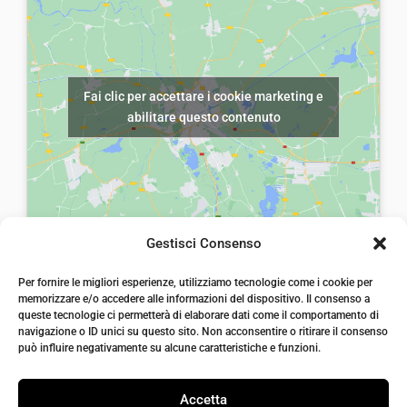
l
è
l
è
e
:
e
:
e
€
e
€
Fai clic per accettare i cookie marketing e
r
2
r
2
abilitare questo contenuto
a
2
a
8
:
,
:
,
€
0
€
0
3
0
4
0
5
.
3
.
Gestisci Consenso
,
,
laiatessuti di laia Arcangelo
0
0
Per fornire le migliori esperienze, utilizziamo tecnologie come i cookie per
Via Michele imperiali, ang. via Salvo d'Acquisto, 205,
memorizzare e/o accedere alle informazioni del dispositivo. Il consenso a
72021, Francavilla Fontana, Puglia
0
0
queste tecnologie ci permetterà di elaborare dati come il comportamento di
info@laiatessuti.com
.
.
navigazione o ID unici su questo sito. Non acconsentire o ritirare il consenso
+39 327 46 19 544
può influire negativamente su alcune caratteristiche e funzioni.
P.IVA 02486100742
Accetta