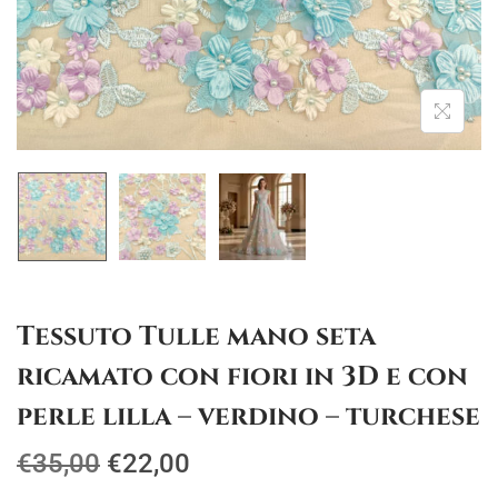
g
u
a
t
z
o
i
o
n
e
Tessuto Tulle mano seta
ricamato con fiori in 3D e con
perle lilla – verdino – turchese
I
I
€
35,00
€
22,00
l
l