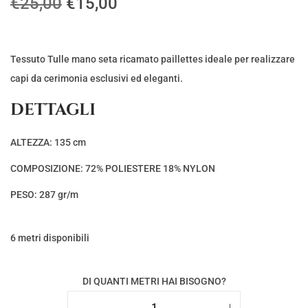
I
I
€
25,00
€
15,00
l
l
p
p
r
r
Tessuto Tulle mano seta ricamato paillettes ideale per realizzare
e
e
capi da cerimonia esclusivi ed eleganti.
z
z
DETTAGLI
z
z
o
o
ALTEZZA: 135 cm
o
a
COMPOSIZIONE: 72% POLIESTERE 18% NYLON
r
t
i
t
PESO: 287 gr/m
g
u
i
a
6 metri disponibili
n
l
a
e
DI QUANTI METRI HAI BISOGNO?
l
è