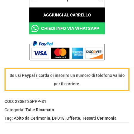
e
:
T
e
€
e
AGGIUNGI AL CARRELLO
r
1
s
a
5
CHIEDI INFO VIA WHATSAPP
s
:
,
u
€
0
t
2
0
o
5
.
T
,
u
0
Se usi Paypal ricorda di inserire un numero di telefono valido
l
0
per il corriere.
l
.
e
COD:
23SET25PPP-31
m
Categoria:
Tulle Ricamato
a
Tag:
Abito da Cerimonia
,
DP018
,
Offerte
,
Tessuti Cerimonia
n
o