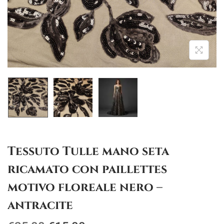
g
u
a
t
z
o
i
o
n
e
Tessuto Tulle mano seta
ricamato con paillettes
motivo floreale nero –
antracite