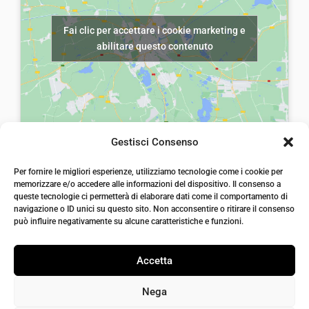
a
e
€
c
Fai clic per accettare i cookie marketing e
r
6
abilitare questo contenuto
i
a
0
t
:
,
e
€
0
q
9
0
u
0
.
Gestisci Consenso
a
,
laiatessuti di laia Arcangelo
n
0
Per fornire le migliori esperienze, utilizziamo tecnologie come i cookie per
Via Michele imperiali, ang. via Salvo d'Acquisto, 205,
t
memorizzare e/o accedere alle informazioni del dispositivo. Il consenso a
72021, Francavilla Fontana, Puglia
0
queste tecnologie ci permetterà di elaborare dati come il comportamento di
i
info@laiatessuti.com
.
navigazione o ID unici su questo sito. Non acconsentire o ritirare il consenso
+39 327 46 19 544
t
può influire negativamente su alcune caratteristiche e funzioni.
P.IVA 02486100742
à
Accetta
Nega