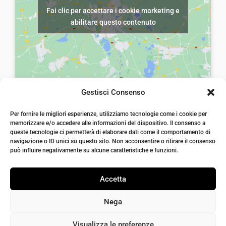
Fai clic per accettare i cookie marketing e
r
6
r
2
abilitare questo contenuto
a
0
a
2
:
,
:
,
€
0
€
0
9
0
3
0
0
.
5
.
Gestisci Consenso
,
,
laiatessuti di laia Arcangelo
0
0
Per fornire le migliori esperienze, utilizziamo tecnologie come i cookie per
Via Michele imperiali, ang. via Salvo d'Acquisto, 205,
memorizzare e/o accedere alle informazioni del dispositivo. Il consenso a
72021, Francavilla Fontana, Puglia
0
0
queste tecnologie ci permetterà di elaborare dati come il comportamento di
info@laiatessuti.com
.
.
navigazione o ID unici su questo sito. Non acconsentire o ritirare il consenso
+39 327 46 19 544
può influire negativamente su alcune caratteristiche e funzioni.
P.IVA 02486100742
Accetta
Nega
Visualizza le preferenze