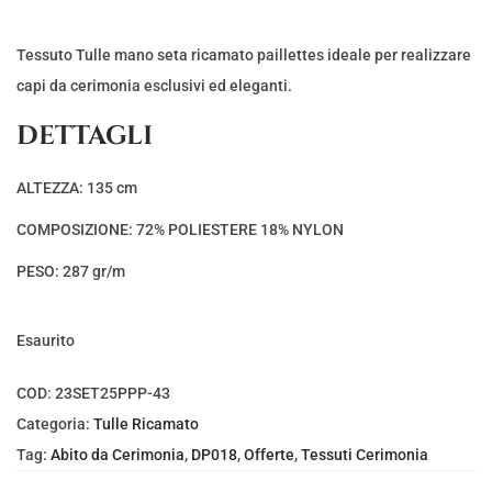
p
p
r
r
Tessuto Tulle mano seta ricamato paillettes ideale per realizzare
e
e
capi da cerimonia esclusivi ed eleganti.
z
z
DETTAGLI
z
z
o
o
ALTEZZA: 135 cm
o
a
COMPOSIZIONE: 72% POLIESTERE 18% NYLON
r
t
i
t
PESO: 287 gr/m
g
u
i
a
Esaurito
n
l
a
e
COD:
23SET25PPP-43
l
è
Categoria:
Tulle Ricamato
e
:
Tag:
Abito da Cerimonia
,
DP018
,
Offerte
,
Tessuti Cerimonia
e
€