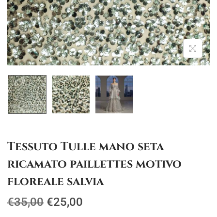
g
u
a
t
z
o
i
o
n
e
Tessuto Tulle mano seta
ricamato paillettes motivo
floreale salvia
I
I
€
35,00
€
25,00
l
l