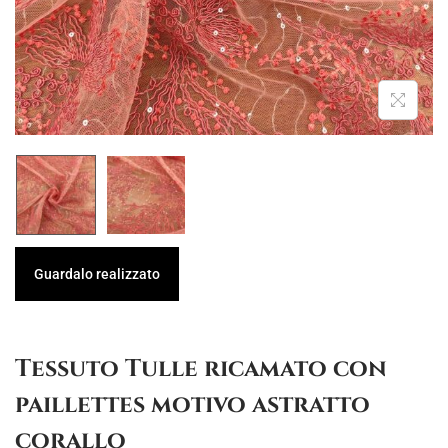
g
u
a
t
z
o
i
o
n
e
Guardalo realizzato
Tessuto Tulle ricamato con
paillettes motivo astratto
corallo