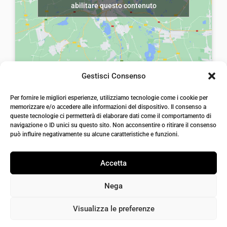
a
4
abilitare questo contenuto
a
5
:
,
:
,
€
0
€
0
4
0
4
0
5
.
3
.
,
Gestisci Consenso
,
0
laiatessuti di laia Arcangelo
0
Per fornire le migliori esperienze, utilizziamo tecnologie come i cookie per
0
Via Michele imperiali, ang. via Salvo d'Acquisto, 205,
memorizzare e/o accedere alle informazioni del dispositivo. Il consenso a
72021, Francavilla Fontana, Puglia
0
.
queste tecnologie ci permetterà di elaborare dati come il comportamento di
info@laiatessuti.com
.
navigazione o ID unici su questo sito. Non acconsentire o ritirare il consenso
+39 327 46 19 544
può influire negativamente su alcune caratteristiche e funzioni.
P.IVA 02486100742
Accetta
Nega
Visualizza le preferenze