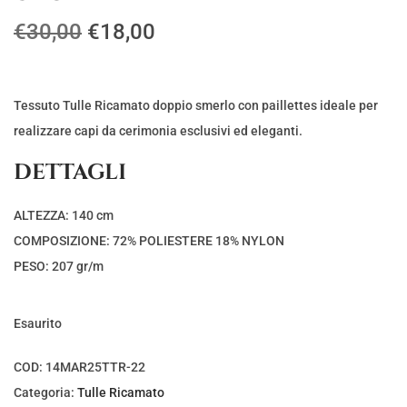
I
I
€
30,00
€
18,00
l
l
p
p
r
r
Tessuto Tulle Ricamato doppio smerlo con paillettes ideale per
e
e
realizzare capi da cerimonia esclusivi ed eleganti.
z
z
DETTAGLI
z
z
o
o
ALTEZZA: 140 cm
o
a
COMPOSIZIONE: 72% POLIESTERE 18% NYLON
r
t
PESO: 207 gr/m
i
t
g
u
Esaurito
i
a
n
l
COD:
14MAR25TTR-22
a
e
Categoria:
Tulle Ricamato