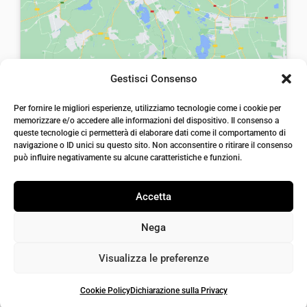
:
,
€
0
€
0
4
0
4
0
5
.
3
.
,
Gestisci Consenso
,
0
laiatessuti di laia Arcangelo
0
Per fornire le migliori esperienze, utilizziamo tecnologie come i cookie per
0
Via Michele imperiali, ang. via Salvo d'Acquisto, 205,
memorizzare e/o accedere alle informazioni del dispositivo. Il consenso a
72021, Francavilla Fontana, Puglia
0
.
queste tecnologie ci permetterà di elaborare dati come il comportamento di
info@laiatessuti.com
.
navigazione o ID unici su questo sito. Non acconsentire o ritirare il consenso
+39 327 46 19 544
può influire negativamente su alcune caratteristiche e funzioni.
P.IVA 02486100742
Accetta
Nega
Visualizza le preferenze
Cookie Policy
Dichiarazione sulla Privacy
Iaiatessuti 2026 | P.IVA 02486100742