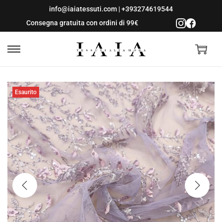
info@iaiatessuti.com
|
+393274619544
Consegna gratuita con ordini di 99€
S
S
a
a
l
l
Esaurito
t
t
a
a
a
a
l
l
l
c
a
o
n
n
a
t
v
e
i
n