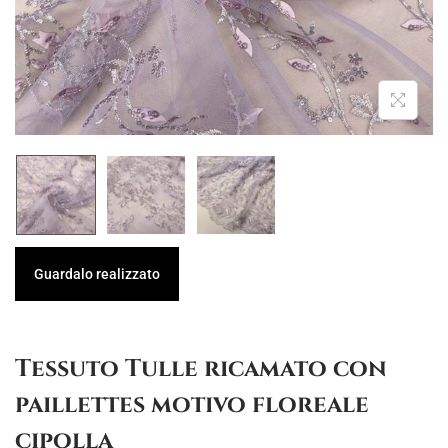
g
u
a
t
z
o
i
o
n
e
Guardalo realizzato
Tessuto Tulle ricamato con
paillettes motivo floreale
cipolla