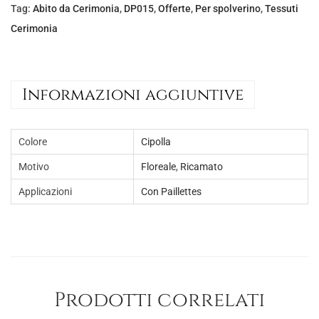
l
è
Tag:
Abito da Cerimonia
,
DP015
,
Offerte
,
Per spolverino
,
Tessuti
e
:
Cerimonia
e
€
r
1
a
8
Informazioni aggiuntive
:
,
€
0
3
0
Colore
Cipolla
0
.
Motivo
Floreale
,
Ricamato
,
Applicazioni
Con Paillettes
0
0
.
Prodotti correlati