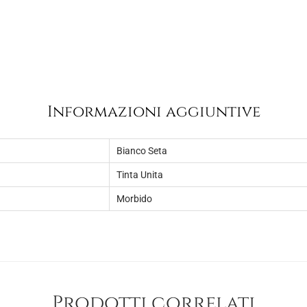
9
.
,
0
0
.
Informazioni aggiuntive
Bianco Seta
Tinta Unita
Morbido
Prodotti correlati