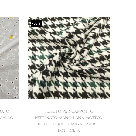
-58%
mato
Tessuto per cappotto
giallo
pettinato mano lana motivo
pied de poule panna – nero –
bottiglia