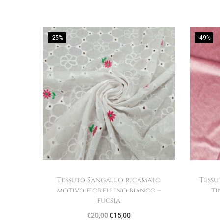
-25%
-49%
Tessuto Sangallo ricamato
Tessu
motivo fiorellino bianco –
ti
fucsia
I
I
€
20,00
€
15,00