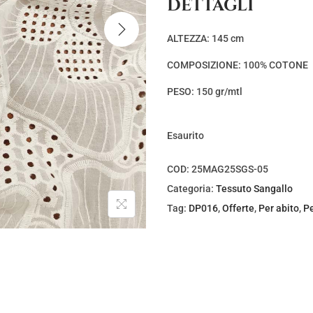
DETTAGLI
z
z
o
o
ALTEZZA: 145 cm
o
a
COMPOSIZIONE: 100% COTONE
r
t
i
t
PESO: 150 gr/mtl
g
u
i
a
Esaurito
n
l
a
e
COD:
25MAG25SGS-05
l
è
Categoria:
Tessuto Sangallo
e
:
Tag:
DP016
,
Offerte
,
Per abito
,
Pe
e
€
r
6
a
,
:
0
€
0