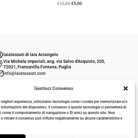
I
I
€
12,00
€
5,00
l
l
p
p
r
r
e
e
z
z
laiatessuti di laia Arcangelo
z
z
Via Michele imperiali, ang. via Salvo d'Acquisto, 205,
o
o
72021, Francavilla Fontana, Puglia
o
a
info@laiatessuti.com
r
t
+39 327 46 19 544
Gestisci Consenso
P.IVA 02486100742
i
t
g
u
le migliori esperienze, utilizziamo tecnologie come i cookie per memorizzare e/o
i
a
 informazioni del dispositivo. Il consenso a queste tecnologie ci permetterà di
ti come il comportamento di navigazione o ID unici su questo sito. Non
n
l
o ritirare il consenso può influire negativamente su alcune caratteristiche e
a
e
l
è