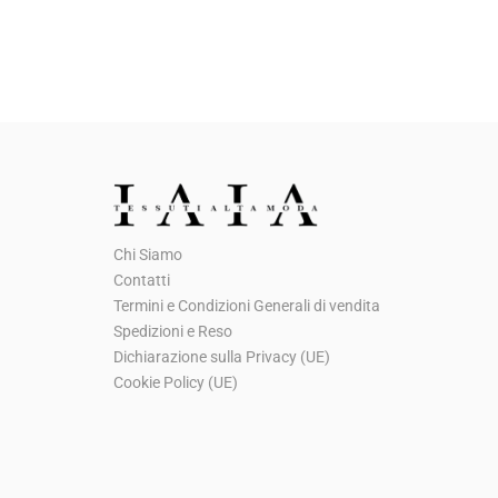
l
l
p
p
r
r
e
e
z
z
z
z
o
o
o
a
Chi Siamo
r
t
Contatti
i
t
Termini e Condizioni Generali di vendita
g
u
Spedizioni e Reso
Dichiarazione sulla Privacy (UE)
i
a
Cookie Policy (UE)
n
l
a
e
l
è
e
: