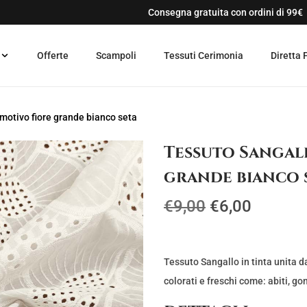
Consegna gratuita con ordini di 99€
Offerte
Scampoli
Tessuti Cerimonia
Diretta 
 motivo fiore grande bianco seta
Tessuto Sangall
grande bianco 
I
I
€
9,00
€
6,00
l
l
p
p
r
r
Tessuto Sangallo in tinta unita d
e
e
colorati e freschi come: abiti, go
z
z