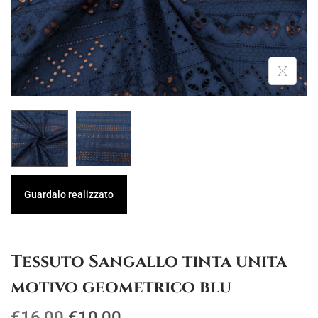
g
u
a
t
z
o
i
o
n
e
Guardalo realizzato
Tessuto Sangallo tinta unita
motivo geometrico blu
I
I
€
16,00
€
10,00