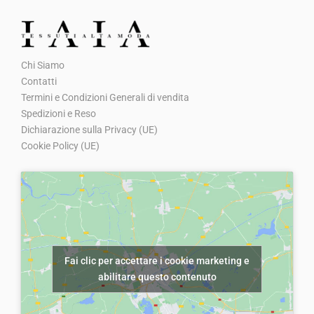
a
,
z
z
:
0
z
z
:
0
z
z
€
0
o
o
€
0
o
o
8
.
o
a
Chi Siamo
7
.
o
a
,
r
t
Contatti
,
r
t
5
i
t
Termini e Condizioni Generali di vendita
0
i
t
0
g
u
Spedizioni e Reso
0
g
u
Dichiarazione sulla Privacy (UE)
.
i
a
.
Cookie Policy (UE)
i
a
n
l
n
l
a
e
a
e
l
è
l
è
e
:
e
:
e
€
e
€
r
5
Fai clic per accettare i cookie marketing e
r
1
a
,
abilitare questo contenuto
a
5
:
0
:
,
€
0