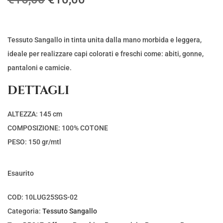
l
l
p
p
r
r
Tessuto Sangallo in tinta unita dalla mano morbida e leggera,
e
e
ideale per realizzare capi colorati e freschi come: abiti, gonne,
z
z
pantaloni e camicie.
z
z
DETTAGLI
o
o
o
a
ALTEZZA: 145 cm
r
t
COMPOSIZIONE: 100% COTONE
i
t
PESO: 150 gr/mtl
g
u
i
a
Esaurito
n
l
a
e
COD:
10LUG25SGS-02
l
è
Categoria:
Tessuto Sangallo
e
: