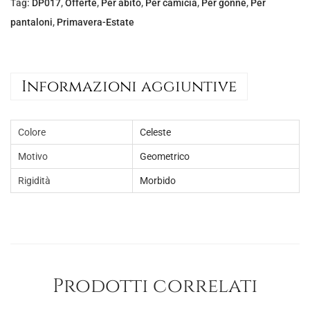
Tag:
DP017
,
Offerte
,
Per abito
,
Per camicia
,
Per gonne
,
Per
e
€
pantaloni
,
Primavera-Estate
r
1
a
0
:
,
Informazioni aggiuntive
€
0
1
0
6
.
Colore
Celeste
,
Motivo
Geometrico
0
Rigidità
Morbido
0
.
Prodotti correlati