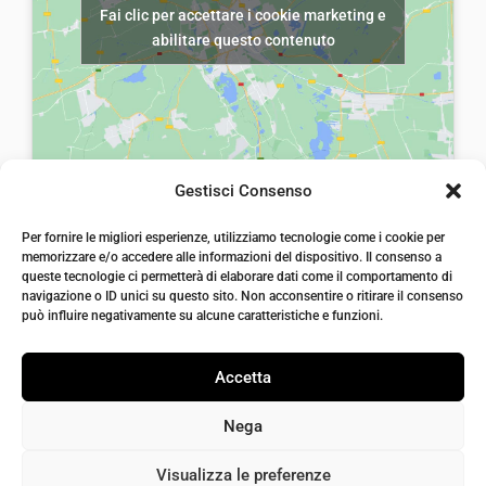
Fai clic per accettare i cookie marketing e
r
5
a
,
abilitare questo contenuto
a
,
:
0
:
0
€
0
€
0
1
.
8
.
0
,
,
Gestisci Consenso
0
0
laiatessuti di laia Arcangelo
0
Per fornire le migliori esperienze, utilizziamo tecnologie come i cookie per
0
Via Michele imperiali, ang. via Salvo d'Acquisto, 205,
memorizzare e/o accedere alle informazioni del dispositivo. Il consenso a
72021, Francavilla Fontana, Puglia
.
.
queste tecnologie ci permetterà di elaborare dati come il comportamento di
info@laiatessuti.com
navigazione o ID unici su questo sito. Non acconsentire o ritirare il consenso
+39 327 46 19 544
può influire negativamente su alcune caratteristiche e funzioni.
P.IVA 02486100742
Accetta
Nega
Bisogno di aiuto?
Visualizza le preferenze