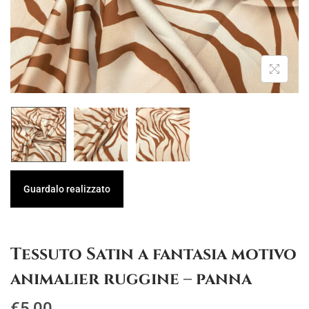
g
u
a
t
z
o
i
o
n
e
Guardalo realizzato
Tessuto Satin a fantasia motivo
animalier ruggine – panna
€
5,00