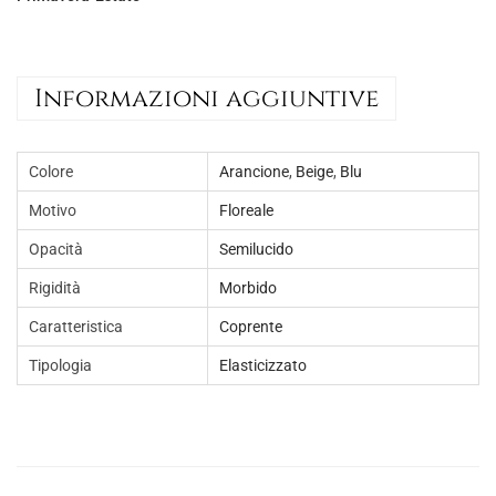
a
,
:
0
€
0
Informazioni aggiuntive
5
.
,
0
Colore
Arancione
,
Beige
,
Blu
0
Motivo
Floreale
.
Opacità
Semilucido
Rigidità
Morbido
Caratteristica
Coprente
Tipologia
Elasticizzato