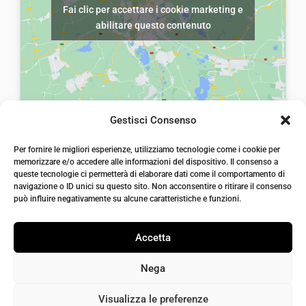
Fai clic per accettare i cookie marketing e
r
5
a
,
abilitare questo contenuto
a
,
:
0
:
0
€
0
€
0
8
.
8
.
,
,
0
Gestisci Consenso
0
0
laiatessuti di laia Arcangelo
0
Per fornire le migliori esperienze, utilizziamo tecnologie come i cookie per
.
Via Michele imperiali, ang. via Salvo d'Acquisto, 205,
memorizzare e/o accedere alle informazioni del dispositivo. Il consenso a
72021, Francavilla Fontana, Puglia
.
queste tecnologie ci permetterà di elaborare dati come il comportamento di
info@laiatessuti.com
navigazione o ID unici su questo sito. Non acconsentire o ritirare il consenso
+39 327 46 19 544
può influire negativamente su alcune caratteristiche e funzioni.
P.IVA 02486100742
Accetta
Nega
Visualizza le preferenze