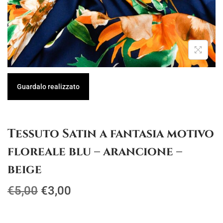
g
u
a
t
z
o
i
o
n
Guardalo realizzato
e
Tessuto Satin a fantasia motivo
floreale blu – arancione –
beige
I
I
€
5,00
€
3,00
l
l
p
p