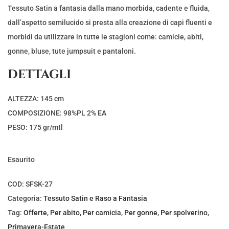
r
r
Tessuto Satin a fantasia dalla mano morbida, cadente e fluida,
e
e
dall’aspetto semilucido si presta alla creazione di capi fluenti e
z
z
morbidi da utilizzare in tutte le stagioni come: camicie, abiti,
z
z
gonne, bluse, tute jumpsuit e pantaloni.
o
o
DETTAGLI
o
a
r
t
ALTEZZA: 145 cm
i
t
COMPOSIZIONE: 98%PL 2% EA
g
u
PESO: 175 gr/mtl
i
a
n
l
Esaurito
a
e
l
è
COD:
SFSK-27
e
:
Categoria:
Tessuto Satin e Raso a Fantasia
e
€
Tag:
Offerte
,
Per abito
,
Per camicia
,
Per gonne
,
Per spolverino
,
r
3
Primavera-Estate