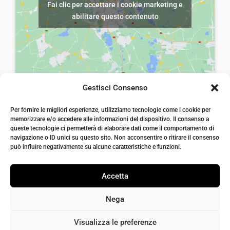
Fai clic per accettare i cookie marketing e
r
5
a
,
abilitare questo contenuto
a
,
:
0
:
0
€
0
€
0
7
.
8
.
,
,
0
Gestisci Consenso
0
0
laiatessuti di laia Arcangelo
0
Per fornire le migliori esperienze, utilizziamo tecnologie come i cookie per
.
Via Michele imperiali, ang. via Salvo d'Acquisto, 205,
memorizzare e/o accedere alle informazioni del dispositivo. Il consenso a
72021, Francavilla Fontana, Puglia
.
queste tecnologie ci permetterà di elaborare dati come il comportamento di
info@laiatessuti.com
navigazione o ID unici su questo sito. Non acconsentire o ritirare il consenso
+39 327 46 19 544
può influire negativamente su alcune caratteristiche e funzioni.
P.IVA 02486100742
Accetta
Nega
Bisogno di aiuto?
Visualizza le preferenze