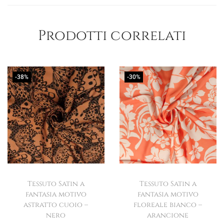
Prodotti correlati
-38%
-30%
Tessuto Satin a
Tessuto Satin a
fantasia motivo
fantasia motivo
astratto cuoio –
floreale bianco –
nero
arancione