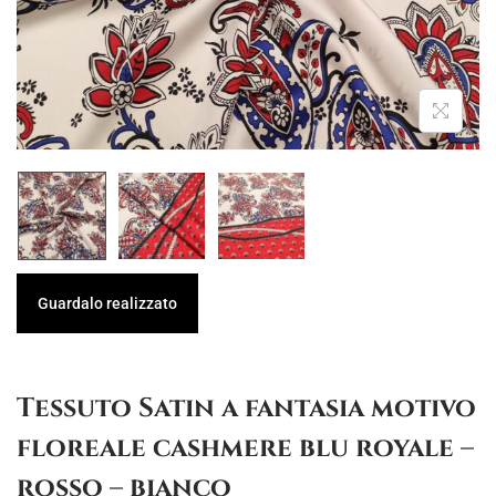
g
u
a
t
z
o
i
o
n
e
Guardalo realizzato
Tessuto Satin a fantasia motivo
floreale cashmere blu royale –
rosso – bianco