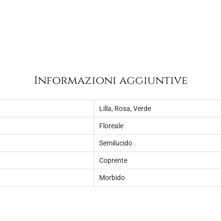
8
.
,
0
0
.
Informazioni aggiuntive
Lilla
,
Rosa
,
Verde
Floreale
Semilucido
Coprente
Morbido