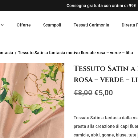
Consegna gratuita con ordini di 99€
Offerte
Scampoli
Tessuti Cerimonia
Diretta 
antasia
/
Tessuto Satin a fantasia motivo floreale rosa – verde – lilla
Tessuto Satin a
rosa – verde – l
I
I
€
8,00
€
5,00
l
l
p
p
r
r
Tessuto Satin a fantasia dalla ma
e
e
presta alla creazione di capi flue
z
z
camicie, abiti, gonne, bluse, tute