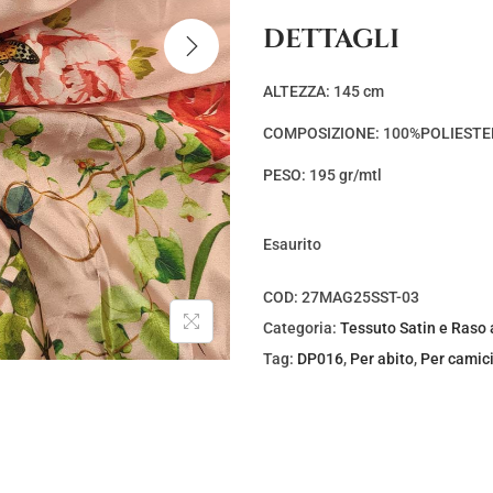
z
z
DETTAGLI
o
o
o
a
ALTEZZA: 145 cm
r
t
COMPOSIZIONE: 100%POLIESTE
i
t
g
u
PESO: 195 gr/mtl
i
a
n
l
Esaurito
a
e
l
è
COD:
27MAG25SST-03
e
:
Categoria:
Tessuto Satin e Raso 
e
€
Tag:
DP016
,
Per abito
,
Per camic
r
5
a
,
:
0
€
0