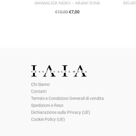
animalier nero – arancione
rigat
I
I
€
10,00
€
7,00
l
l
p
p
r
r
e
e
z
z
z
z
o
o
o
a
Chi Siamo
r
t
Contatti
i
t
Termini e Condizioni Generali di vendita
g
u
Spedizioni e Reso
Dichiarazione sulla Privacy (UE)
i
a
Cookie Policy (UE)
n
l
a
e