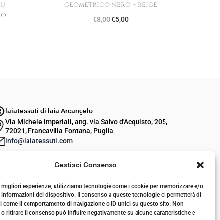
lu
geometrico nero – beige
ro
I
I
€
8,00
€
5,00
l
l
p
p
r
r
e
e
z
z
z
z
laiatessuti di laia Arcangelo
o
o
Via Michele imperiali, ang. via Salvo d'Acquisto, 205,
o
a
72021, Francavilla Fontana, Puglia
info@laiatessuti.com
r
t
+39 327 46 19 544
i
t
Gestisci Consenso
P.IVA 02486100742
g
u
i
a
le migliori esperienze, utilizziamo tecnologie come i cookie per memorizzare e/o
 informazioni del dispositivo. Il consenso a queste tecnologie ci permetterà di
n
l
ti come il comportamento di navigazione o ID unici su questo sito. Non
a
e
o ritirare il consenso può influire negativamente su alcune caratteristiche e