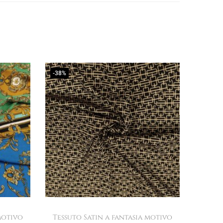
-38%
motivo
Tessuto Satin a fantasia motivo