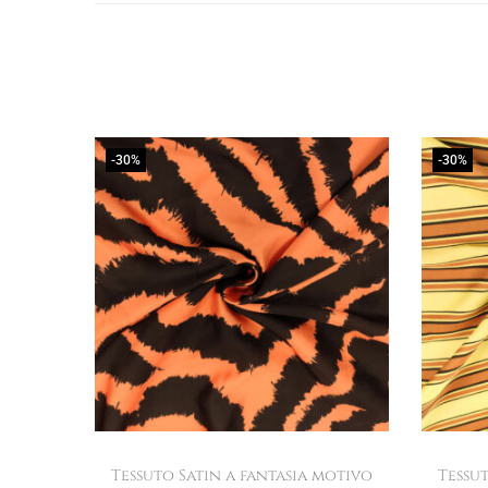
-30%
-30%
Tessuto Satin a fantasia motivo
Tessu