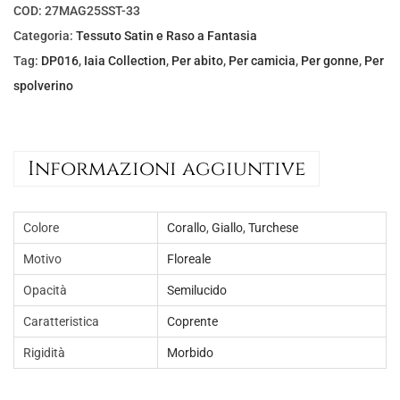
l
è
COD:
27MAG25SST-33
e
:
Categoria:
Tessuto Satin e Raso a Fantasia
e
€
Tag:
DP016
,
Iaia Collection
,
Per abito
,
Per camicia
,
Per gonne
,
Per
r
7
spolverino
a
,
:
0
€
0
Informazioni aggiuntive
1
.
0
,
Colore
Corallo
,
Giallo
,
Turchese
0
Motivo
Floreale
0
Opacità
Semilucido
.
Caratteristica
Coprente
Rigidità
Morbido