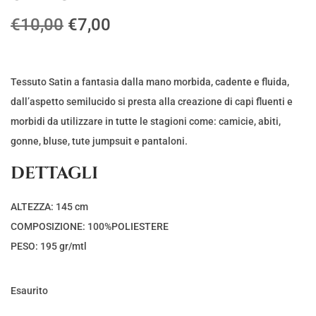
I
I
€
10,00
€
7,00
l
l
p
p
r
r
Tessuto Satin a fantasia dalla mano morbida, cadente e fluida,
e
e
dall’aspetto semilucido si presta alla creazione di capi fluenti e
z
z
morbidi da utilizzare in tutte le stagioni come: camicie, abiti,
z
z
gonne, bluse, tute jumpsuit e pantaloni.
o
o
DETTAGLI
o
a
r
t
ALTEZZA: 145 cm
i
t
COMPOSIZIONE: 100%POLIESTERE
g
u
PESO: 195 gr/mtl
i
a
n
l
Esaurito
a
e