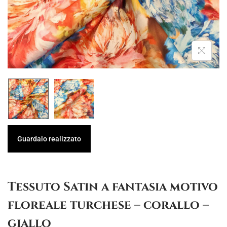
g
u
a
t
z
o
i
o
n
e
Guardalo realizzato
Tessuto Satin a fantasia motivo
floreale turchese – corallo –
giallo