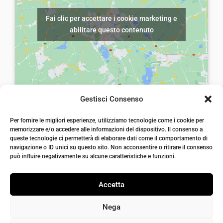
e
€
e
€
Fai clic per accettare i cookie marketing e
r
7
r
7
abilitare questo contenuto
a
,
a
,
:
0
:
0
€
0
€
0
1
.
1
.
0
0
Gestisci Consenso
,
,
laiatessuti di laia Arcangelo
0
0
Per fornire le migliori esperienze, utilizziamo tecnologie come i cookie per
Via Michele imperiali, ang. via Salvo d'Acquisto, 205,
memorizzare e/o accedere alle informazioni del dispositivo. Il consenso a
72021, Francavilla Fontana, Puglia
0
0
queste tecnologie ci permetterà di elaborare dati come il comportamento di
info@laiatessuti.com
.
.
navigazione o ID unici su questo sito. Non acconsentire o ritirare il consenso
+39 327 46 19 544
può influire negativamente su alcune caratteristiche e funzioni.
P.IVA 02486100742
Accetta
Nega
Bisogno di aiuto?