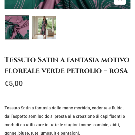
g
u
a
t
z
o
i
o
n
Tessuto Satin a fantasia motivo
e
floreale verde petrolio – rosa
€
5,00
Tessuto Satin a fantasia dalla mano morbida, cadente e fluida,
dall’aspetto semilucido si presta alla creazione di capi fluenti e
morbidi da utilizzare in tutte le stagioni come: camicie, abiti,
gonne, bluse, tute jumpsuit e pantaloni.