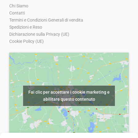
Chi Siamo
8
.
1
.
o
a
o
a
Contatti
,
0
r
t
r
t
Termini e Condizioni Generali di vendita
0
,
i
t
i
t
Spedizioni e Reso
0
0
g
u
g
u
Dichiarazione sulla Privacy (UE)
.
0
Cookie Policy (UE)
i
a
i
a
.
n
l
n
l
a
e
a
e
l
è
l
è
e
:
e
:
e
€
e
€
Fai clic per accettare i cookie marketing e
r
5
r
5
abilitare questo contenuto
a
,
a
,
:
0
:
0
€
0
€
0
8
.
7
.
,
,