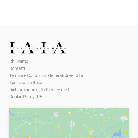
p
p
r
r
e
e
z
z
z
z
o
o
o
a
Chi Siamo
r
t
Contatti
i
t
Termini e Condizioni Generali di vendita
g
u
Spedizioni e Reso
Dichiarazione sulla Privacy (UE)
i
a
Cookie Policy (UE)
n
l
a
e
l
è
e
:
e
€