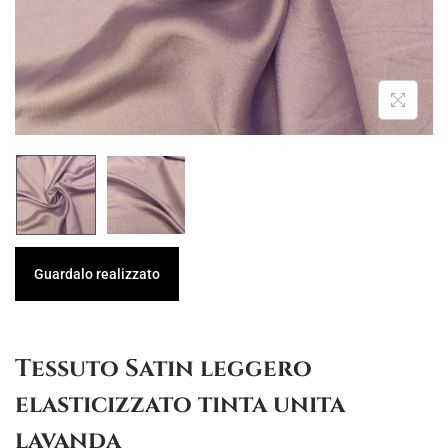
g
u
a
t
z
o
i
o
n
e
Guardalo realizzato
Tessuto Satin leggero
elasticizzato tinta unita
lavanda