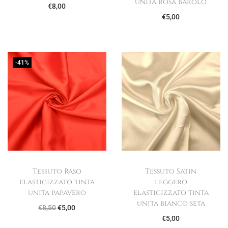
unita rosa barolo
€
8,00
€
5,00
-41%
Tessuto Raso
Tessuto Satin
elasticizzato tinta
leggero
unita papavero
elasticizzato tinta
unita bianco seta
I
I
€
8,50
€
5,00
€
5,00
l
l