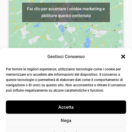
r
5
Fai clic per accettare i cookie marketing e
a
,
abilitare questo contenuto
:
0
€
0
8
.
,
5
Gestisci Consenso
0
laiatessuti di laia Arcangelo
Per fornire le migliori esperienze, utilizziamo tecnologie come i cookie per
.
Via Michele imperiali, ang. via Salvo d'Acquisto, 205,
memorizzare e/o accedere alle informazioni del dispositivo. Il consenso a
72021, Francavilla Fontana, Puglia
queste tecnologie ci permetterà di elaborare dati come il comportamento di
info@laiatessuti.com
navigazione o ID unici su questo sito. Non acconsentire o ritirare il consenso
+39 327 46 19 544
può influire negativamente su alcune caratteristiche e funzioni.
P.IVA 02486100742
Accetta
Nega
Bisogno di aiuto?