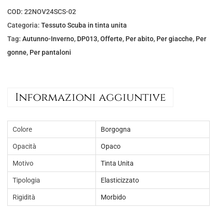
e
€
COD:
22NOV24SCS-02
r
5
Categoria:
Tessuto Scuba in tinta unita
a
,
Tag:
Autunno-Inverno
,
DP013
,
Offerte
,
Per abito
,
Per giacche
,
Per
:
0
gonne
,
Per pantaloni
€
0
8
.
,
Informazioni aggiuntive
0
0
Colore
Borgogna
.
Opacità
Opaco
Motivo
Tinta Unita
Tipologia
Elasticizzato
Rigidità
Morbido