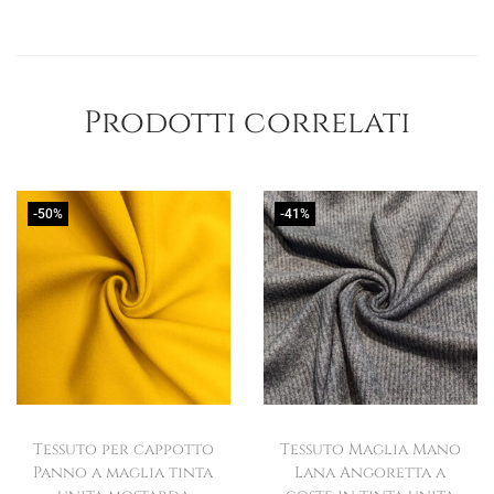
Prodotti correlati
-50%
-41%
Tessuto per cappotto
Tessuto Maglia Mano
Panno a maglia tinta
Lana Angoretta a