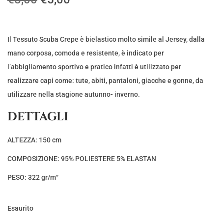
l
l
p
p
r
r
Il Tessuto Scuba Crepe è bielastico molto simile al Jersey, dalla
e
e
mano corposa, comoda e resistente, è indicato per
z
z
l’abbigliamento sportivo e pratico infatti è utilizzato per
z
z
realizzare capi come: tute, abiti, pantaloni, giacche e gonne, da
o
o
utilizzare nella stagione autunno- inverno.
o
a
DETTAGLI
r
t
i
t
ALTEZZA: 150 cm
g
u
COMPOSIZIONE: 95% POLIESTERE 5% ELASTAN
i
a
n
l
PESO: 322 gr/m²
a
e
l
è
Esaurito
e
: