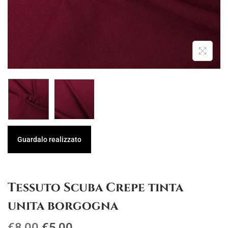
g
u
a
t
z
o
i
o
n
e
Guardalo realizzato
Tessuto Scuba Crepe tinta
unita borgogna
I
I
€
8,00
€
5,00