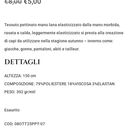
I
I
€
8,00
€
5,00
l
l
p
p
r
r
Tessuto pettinato mano lana elasticizzato dalla mano morbida,
e
e
rasata e calda, leggermente elasticizzato si presta alla creazione
z
z
di capi da utilizzare nella stagione autunno – inverno come:
z
z
giacche, gonne, pantaloni, abiti e tailleur.
o
o
DETTAGLI
o
a
r
t
ALTEZZA: 150 cm
i
t
COMPOSIZIONE: 79%POLIESTERE 18%VISCOSA 3%ELASTAN
g
u
PESO: 392 gr/mtl
i
a
n
l
Esaurito
a
e
l
è
COD:
08OTT25PPT-07