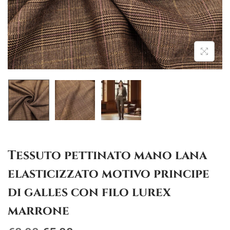
g
u
a
t
z
o
i
o
n
e
Tessuto pettinato mano lana
elasticizzato motivo principe
di galles con filo lurex
marrone