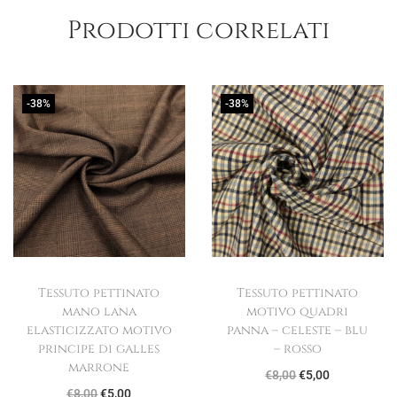
Prodotti correlati
-38%
-38%
Tessuto pettinato
Tessuto pettinato
mano lana
motivo quadri
elasticizzato motivo
panna – celeste – blu
principe di galles
– rosso
marrone
I
I
€
8,00
€
5,00
I
I
€
8,00
€
5,00