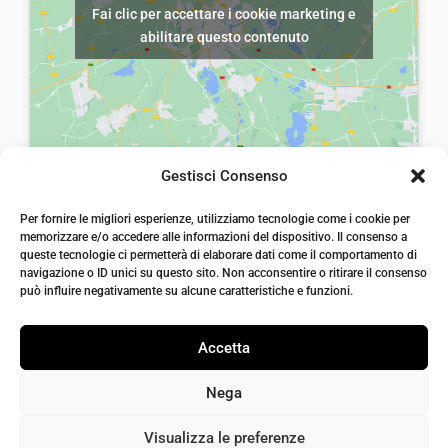
a
,
Fai clic per accettare i cookie marketing e
r
5
:
0
abilitare questo contenuto
a
,
€
0
:
0
8
.
€
0
,
8
.
0
,
0
Gestisci Consenso
0
.
laiatessuti di laia Arcangelo
0
Per fornire le migliori esperienze, utilizziamo tecnologie come i cookie per
Via Michele imperiali, ang. via Salvo d'Acquisto, 205,
memorizzare e/o accedere alle informazioni del dispositivo. Il consenso a
72021, Francavilla Fontana, Puglia
.
queste tecnologie ci permetterà di elaborare dati come il comportamento di
info@laiatessuti.com
navigazione o ID unici su questo sito. Non acconsentire o ritirare il consenso
+39 327 46 19 544
può influire negativamente su alcune caratteristiche e funzioni.
P.IVA 02486100742
Accetta
Nega
Visualizza le preferenze