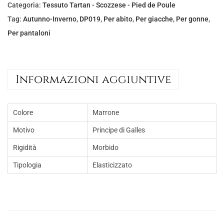
e
:
Categoria:
Tessuto Tartan - Scozzese - Pied de Poule
e
€
Tag:
Autunno-Inverno
,
DP019
,
Per abito
,
Per giacche
,
Per gonne
,
r
5
Per pantaloni
a
,
:
0
€
0
Informazioni aggiuntive
8
.
,
0
Colore
Marrone
0
Motivo
Principe di Galles
.
Rigidità
Morbido
Tipologia
Elasticizzato