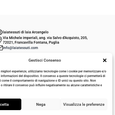
laiatessuti di laia Arcangelo
Via Michele imperiali, ang. via Salvo d'Acquisto, 205,
72021, Francavilla Fontana, Puglia
info@laiatessuti.com
+39 327 46 19 544
Gestisci Consenso
P.IVA 02486100742
le migliori esperienze, utilizziamo tecnologie come i cookie per memorizzare e/o
 informazioni del dispositivo. Il consenso a queste tecnologie ci permetterà di
ti come il comportamento di navigazione o ID unici su questo sito. Non
o ritirare il consenso può influire negativamente su alcune caratteristiche e
cetta
Nega
Visualizza le preferenze