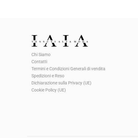
p
p
r
r
e
e
z
z
z
z
o
o
Chi Siamo
o
a
Contatti
r
t
Termini e Condizioni Generali di vendita
i
t
Spedizioni e Reso
g
u
Dichiarazione sulla Privacy (UE)
Cookie Policy (UE)
i
a
n
l
a
e
l
è
e
:
e
€