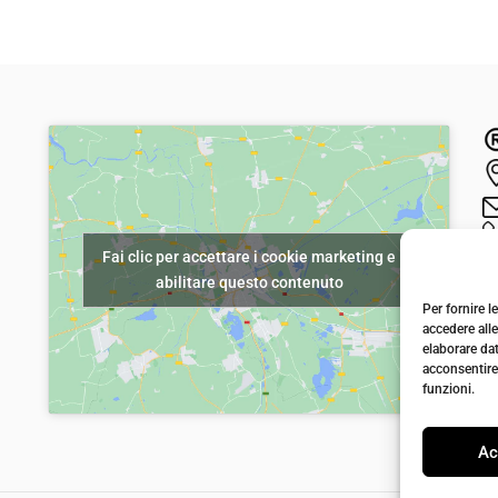
p
p
r
r
e
e
z
z
z
z
o
o
o
a
r
t
Fai clic per accettare i cookie marketing e
i
t
abilitare questo contenuto
g
u
Per fornire 
i
a
accedere alle
elaborare da
n
l
acconsentire 
a
e
funzioni.
l
è
Ac
e
:
e
€