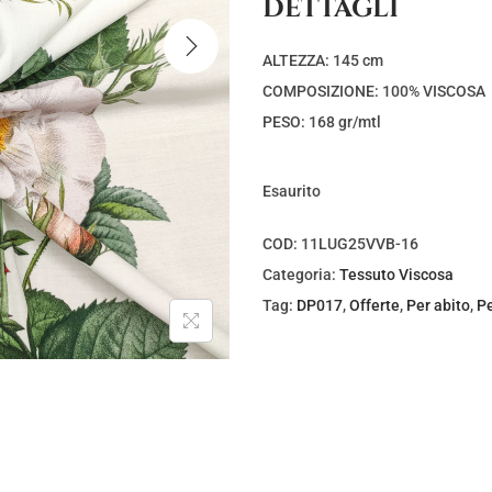
DETTAGLI
ALTEZZA: 145 cm
COMPOSIZIONE: 100% VISCOSA
PESO: 168 gr/mtl
Esaurito
COD:
11LUG25VVB-16
Categoria:
Tessuto Viscosa
Tag:
DP017
,
Offerte
,
Per abito
,
Pe