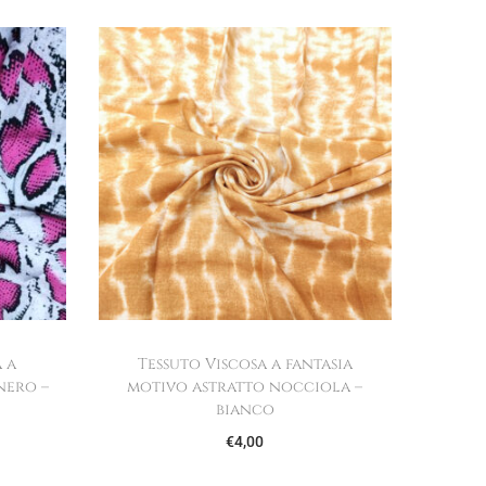
 a
Tessuto Viscosa a fantasia
nero –
motivo astratto nocciola –
bianco
€
4,00