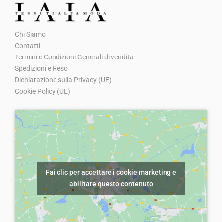
€
0
o
o
5
.
o
a
Chi Siamo
,
r
t
Contatti
0
i
t
Termini e Condizioni Generali di vendita
0
g
u
Spedizioni e Reso
Dichiarazione sulla Privacy (UE)
.
i
a
Cookie Policy (UE)
n
l
a
e
l
è
e
:
e
€
r
3
Fai clic per accettare i cookie marketing e
a
,
abilitare questo contenuto
:
0
€
0
5
.