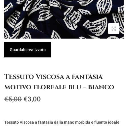
g
u
a
t
z
o
i
o
n
Guardalo realizzato
e
Tessuto Viscosa a fantasia
motivo floreale blu – bianco
I
I
€
5,00
€
3,00
l
l
p
p
r
r
Tessuto Viscosa a fantasia dalla mano morbida e fluente ideale