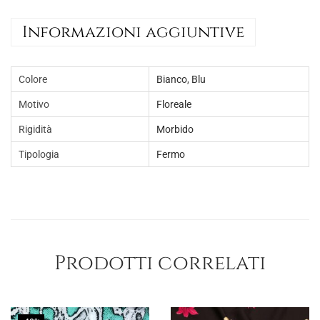
:
0
€
0
Informazioni aggiuntive
5
.
,
Colore
Bianco
,
Blu
0
0
Motivo
Floreale
.
Rigidità
Morbido
Tipologia
Fermo
Prodotti correlati