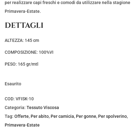
e
e
per realizzare capi freschi e comodi da utilizzare nella stagione
z
z
Primavera-Estate.
z
z
DETTAGLI
o
o
o
a
ALTEZZA: 145 cm
r
t
COMPOSIZIONE: 100%VI
i
t
g
u
PESO: 165 gr/mtl
i
a
n
l
Esaurito
a
e
l
è
COD:
VFISK-10
e
:
Categoria:
Tessuto Viscosa
e
€
Tag:
Offerte
,
Per abito
,
Per camicia
,
Per gonne
,
Per spolverino
,
r
3
Primavera-Estate
a
,