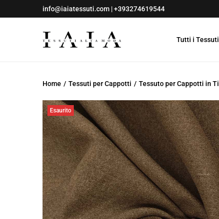
info@iaiatessuti.com
|
+393274619544
Tutti i Tessuti
S
S
a
a
l
l
Home
/
Tessuti per Cappotti
/
Tessuto per Cappotti in T
t
t
a
a
Esaurito
a
a
l
l
l
c
a
o
n
n
a
t
v
e
i
n