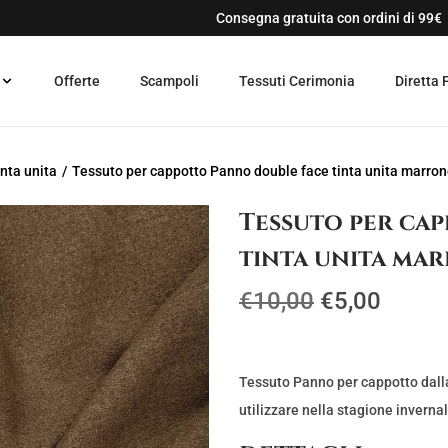
Consegna gratuita con ordini di 99€
Offerte
Scampoli
Tessuti Cerimonia
Diretta 
inta unita
/
Tessuto per cappotto Panno double face tinta unita marron
Tessuto per ca
tinta unita mar
I
I
€
10,00
€
5,00
l
l
p
p
r
r
Tessuto Panno per cappotto dalla
e
e
utilizzare nella stagione inverna
z
z