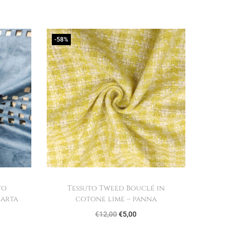
-58%
to
Tessuto Tweed Bouclé in
carta
cotone lime – panna
I
I
€
12,00
€
5,00
l
l