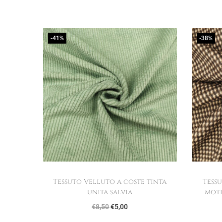
-41%
-38%
Tessuto Velluto a coste tinta
Tess
unita salvia
moti
I
I
€
8,50
€
5,00
l
l