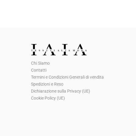
p
p
r
r
e
e
z
z
z
z
o
o
o
a
Chi Siamo
r
t
Contatti
i
t
Termini e Condizioni Generali di vendita
g
u
Spedizioni e Reso
Dichiarazione sulla Privacy (UE)
i
a
Cookie Policy (UE)
n
l
a
e
l
è
e
:
e
€