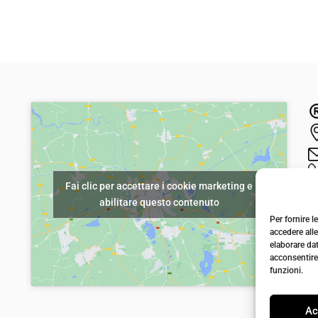
l
l
p
p
r
r
e
e
z
z
z
z
o
o
o
a
r
t
Fai clic per accettare i cookie marketing e
i
t
abilitare questo contenuto
g
u
Per fornire 
i
a
accedere alle
elaborare da
n
l
acconsentire 
a
e
funzioni.
l
è
Ac
e
: