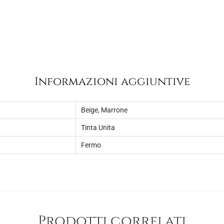
1
.
0
,
0
0
.
Informazioni aggiuntive
Beige
,
Marrone
Tinta Unita
Fermo
Prodotti correlati