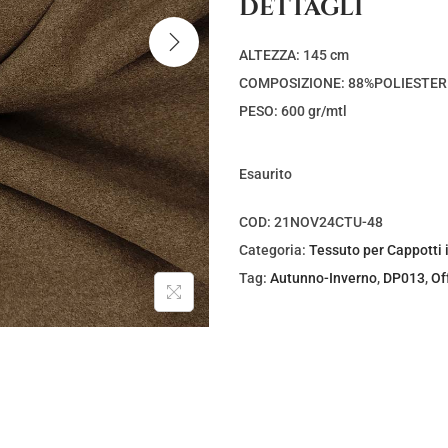
DETTAGLI
z
z
o
o
ALTEZZA: 145 cm
o
a
COMPOSIZIONE: 88%POLIESTER
r
t
PESO: 600 gr/mtl
i
t
g
u
Esaurito
i
a
n
l
COD:
21NOV24CTU-48
a
e
Categoria:
Tessuto per Cappotti i
l
è
Tag:
Autunno-Inverno
,
DP013
,
Of
e
:
e
€
r
5
a
,
:
0
€
0