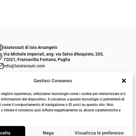
p
p
r
r
e
e
z
z
z
z
laiatessuti di laia Arcangelo
o
o
Via Michele imperiali, ang. via Salvo d'Acquisto, 205,
o
a
72021, Francavilla Fontana, Puglia
info@laiatessuti.com
r
t
+39 327 46 19 544
i
t
Gestisci Consenso
P.IVA 02486100742
g
u
i
a
le migliori esperienze, utilizziamo tecnologie come i cookie per memorizzare e/o
 informazioni del dispositivo. Il consenso a queste tecnologie ci permetterà di
n
l
ti come il comportamento di navigazione o ID unici su questo sito. Non
a
e
o ritirare il consenso può influire negativamente su alcune caratteristiche e
l
è
e
:
cetta
Nega
Visualizza le preferenze
e
€