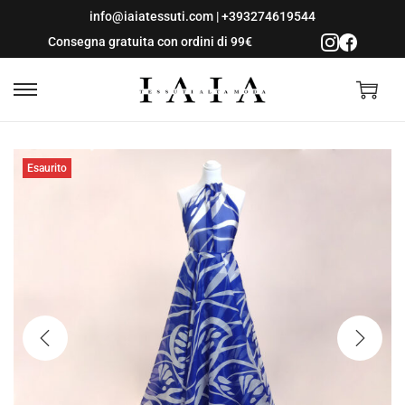
info@iaiatessuti.com
|
+393274619544
Consegna gratuita con ordini di 99€
S
S
a
a
l
l
Esaurito
t
t
a
a
a
a
l
l
l
c
a
o
n
n
a
t
v
e
i
n