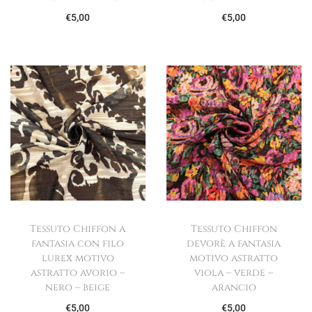
€
5,00
€
5,00
Tessuto Chiffon a
Tessuto Chiffon
fantasia con filo
devorè a fantasia
lurex motivo
motivo astratto
astratto avorio –
viola – verde –
nero – beige
arancio
€
5,00
€
5,00