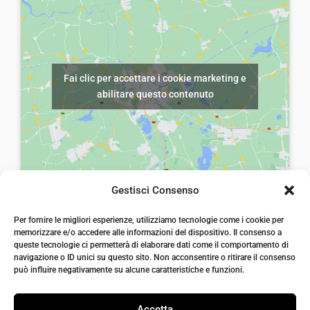
Fai clic per accettare i cookie marketing e
abilitare questo contenuto
Gestisci Consenso
laiatessuti di laia Arcangelo
Per fornire le migliori esperienze, utilizziamo tecnologie come i cookie per
Via Michele imperiali, ang. via Salvo d'Acquisto, 205,
memorizzare e/o accedere alle informazioni del dispositivo. Il consenso a
72021, Francavilla Fontana, Puglia
queste tecnologie ci permetterà di elaborare dati come il comportamento di
info@laiatessuti.com
navigazione o ID unici su questo sito. Non acconsentire o ritirare il consenso
+39 327 46 19 544
può influire negativamente su alcune caratteristiche e funzioni.
P.IVA 02486100742
Accetta