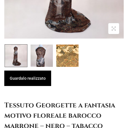
g
u
a
t
z
o
i
o
n
e
Guardalo realizzato
Tessuto Georgette a fantasia
motivo floreale barocco
marrone – nero – tabacco