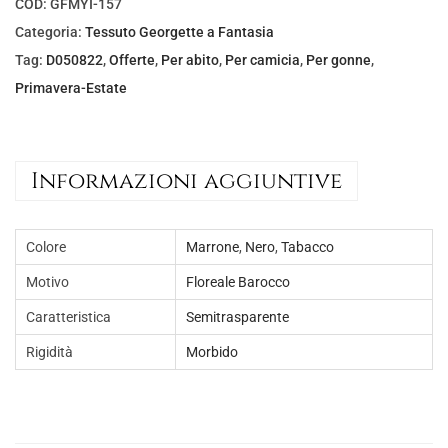
l
è
COD:
GFMYI-157
e
:
Categoria:
Tessuto Georgette a Fantasia
e
€
Tag:
D050822
,
Offerte
,
Per abito
,
Per camicia
,
Per gonne
,
r
4
Primavera-Estate
a
,
:
0
€
0
Informazioni aggiuntive
8
.
,
Colore
Marrone
,
Nero
,
Tabacco
0
0
Motivo
Floreale Barocco
.
Caratteristica
Semitrasparente
Rigidità
Morbido