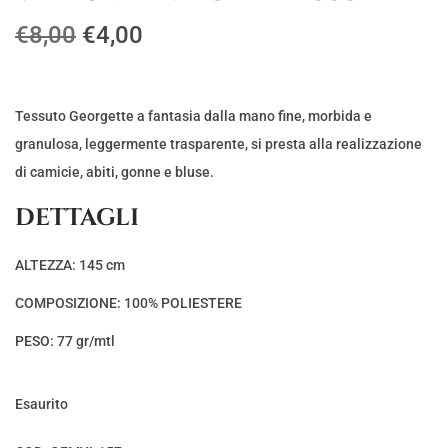
I
I
€
8,00
€
4,00
l
l
p
p
r
r
Tessuto Georgette a fantasia dalla mano fine, morbida e
e
e
granulosa, leggermente trasparente, si presta alla realizzazione
z
z
di camicie, abiti, gonne e bluse.
z
z
DETTAGLI
o
o
o
a
ALTEZZA: 145 cm
r
t
COMPOSIZIONE: 100% POLIESTERE
i
t
g
u
PESO: 77 gr/mtl
i
a
n
l
Esaurito
a
e