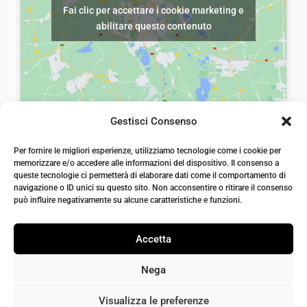
Fai clic per accettare i cookie marketing e
r
5
r
5
abilitare questo contenuto
a
,
a
,
:
0
:
0
€
0
€
0
8
.
8
.
,
,
Gestisci Consenso
0
0
laiatessuti di laia Arcangelo
0
0
Per fornire le migliori esperienze, utilizziamo tecnologie come i cookie per
Via Michele imperiali, ang. via Salvo d'Acquisto, 205,
memorizzare e/o accedere alle informazioni del dispositivo. Il consenso a
72021, Francavilla Fontana, Puglia
.
.
queste tecnologie ci permetterà di elaborare dati come il comportamento di
info@laiatessuti.com
navigazione o ID unici su questo sito. Non acconsentire o ritirare il consenso
+39 327 46 19 544
può influire negativamente su alcune caratteristiche e funzioni.
P.IVA 02486100742
Accetta
Nega
Visualizza le preferenze