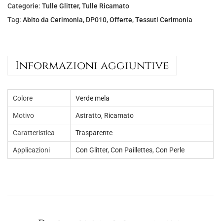
l
è
Categorie:
Tulle Glitter
,
Tulle Ricamato
e
:
Tag:
Abito da Cerimonia
,
DP010
,
Offerte
,
Tessuti Cerimonia
e
€
r
4
a
5
Informazioni aggiuntive
:
,
€
0
7
0
Colore
Verde mela
0
.
Motivo
Astratto
,
Ricamato
,
Caratteristica
Trasparente
0
Applicazioni
Con Glitter
,
Con Paillettes
,
Con Perle
0
.