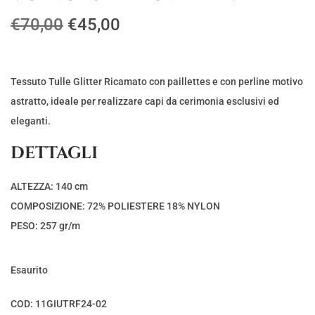
I
I
€
70,00
€
45,00
l
l
p
p
r
r
Tessuto Tulle Glitter Ricamato con paillettes e con perline motivo
e
e
astratto, ideale per realizzare capi da cerimonia esclusivi ed
z
z
eleganti.
z
z
DETTAGLI
o
o
o
a
ALTEZZA: 140 cm
r
t
COMPOSIZIONE: 72% POLIESTERE 18% NYLON
i
t
PESO: 257 gr/m
g
u
i
a
Esaurito
n
l
a
e
COD:
11GIUTRF24-02