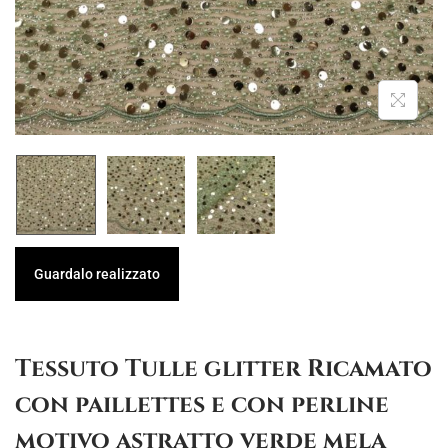
g
u
a
t
z
o
i
o
n
e
Guardalo realizzato
Tessuto Tulle glitter Ricamato
con paillettes e con perline
motivo astratto verde mela