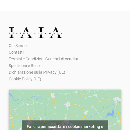
r
2
r
r
r
3
a
2
e
e
a
5
:
,
z
z
:
,
€
0
z
z
€
0
3
0
o
o
4
0
5
.
Chi Siamo
o
a
3
.
,
Contatti
r
t
,
0
Termini e Condizioni Generali di vendita
i
t
0
Spedizioni e Reso
0
g
u
Dichiarazione sulla Privacy (UE)
0
.
Cookie Policy (UE)
i
a
.
n
l
a
e
l
è
e
:
e
€
Fai clic per accettare i cookie marketing e
r
2