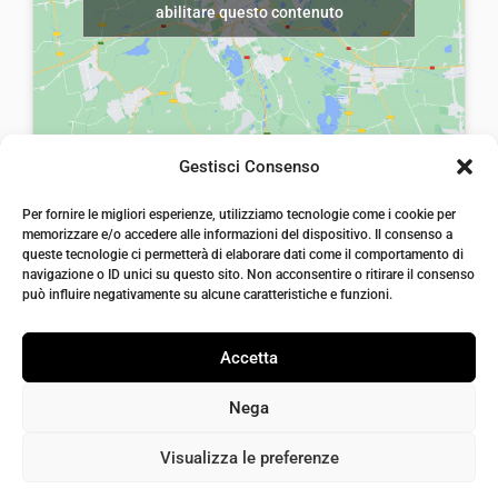
abilitare questo contenuto
a
2
:
,
€
0
3
0
5
.
Gestisci Consenso
,
laiatessuti di laia Arcangelo
0
Per fornire le migliori esperienze, utilizziamo tecnologie come i cookie per
Via Michele imperiali, ang. via Salvo d'Acquisto, 205,
memorizzare e/o accedere alle informazioni del dispositivo. Il consenso a
72021, Francavilla Fontana, Puglia
0
queste tecnologie ci permetterà di elaborare dati come il comportamento di
info@laiatessuti.com
.
navigazione o ID unici su questo sito. Non acconsentire o ritirare il consenso
+39 327 46 19 544
può influire negativamente su alcune caratteristiche e funzioni.
P.IVA 02486100742
Accetta
Nega
Visualizza le preferenze