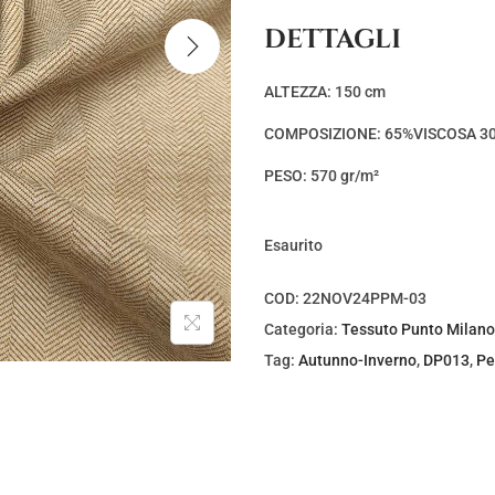
z
z
DETTAGLI
o
o
o
a
ALTEZZA: 150 cm
r
t
COMPOSIZIONE: 65%VISCOSA 3
i
t
g
u
PESO: 570 gr/m²
i
a
n
l
Esaurito
a
e
l
è
COD:
22NOV24PPM-03
e
:
Categoria:
Tessuto Punto Milano
e
€
Tag:
Autunno-Inverno
,
DP013
,
Pe
r
5
a
,
:
0
€
0