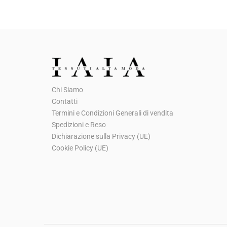
p
p
r
r
e
e
z
z
z
z
o
o
Chi Siamo
o
a
Contatti
r
t
Termini e Condizioni Generali di vendita
i
t
Spedizioni e Reso
g
u
Dichiarazione sulla Privacy (UE)
Cookie Policy (UE)
i
a
n
l
a
e
l
è
e
:
e
€