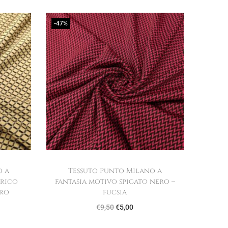
-47%
o a
Tessuto Punto Milano a
trico
fantasia motivo spigato nero –
ero
fucsia
I
I
€
9,50
€
5,00
l
l