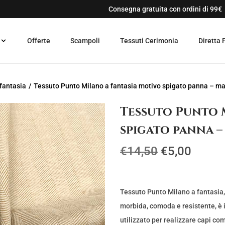
Consegna gratuita con ordini di 99€
Offerte
Scampoli
Tessuti Cerimonia
Diretta 
fantasia
/
Tessuto Punto Milano a fantasia motivo spigato panna – m
Tessuto Punto 
spigato panna 
I
I
€
14,50
€
5,00
l
l
p
p
r
r
Tessuto Punto Milano a fantasia, 
e
e
morbida, comoda e resistente, è i
z
z
utilizzato per realizzare capi com