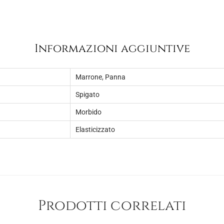
1
.
4
,
Informazioni aggiuntive
5
0
Marrone
,
Panna
.
Spigato
Morbido
Elasticizzato
Prodotti correlati