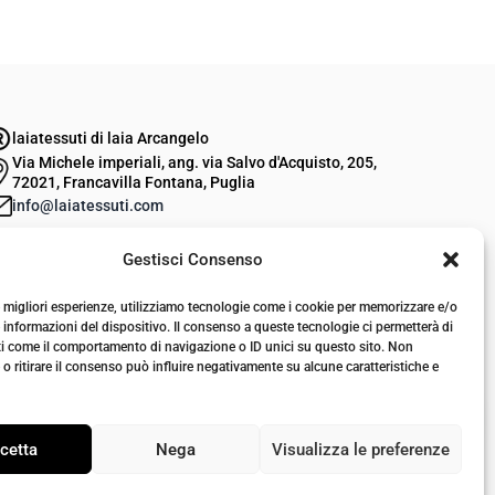
p
p
r
r
e
e
z
z
laiatessuti di laia Arcangelo
z
z
Via Michele imperiali, ang. via Salvo d'Acquisto, 205,
o
o
72021, Francavilla Fontana, Puglia
o
a
info@laiatessuti.com
r
t
+39 327 46 19 544
Gestisci Consenso
P.IVA 02486100742
i
t
g
u
le migliori esperienze, utilizziamo tecnologie come i cookie per memorizzare e/o
i
a
 informazioni del dispositivo. Il consenso a queste tecnologie ci permetterà di
ti come il comportamento di navigazione o ID unici su questo sito. Non
n
l
o ritirare il consenso può influire negativamente su alcune caratteristiche e
a
e
l
è
cetta
Nega
Visualizza le preferenze
e
:
e
€