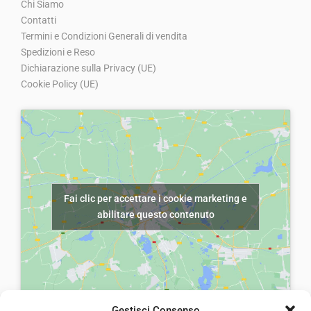
Chi Siamo
o
a
0
Contatti
r
t
,
Termini e Condizioni Generali di vendita
i
t
0
Spedizioni e Reso
g
u
Dichiarazione sulla Privacy (UE)
0
Cookie Policy (UE)
i
a
.
n
l
a
e
l
è
e
:
e
€
Fai clic per accettare i cookie marketing e
r
7
abilitare questo contenuto
a
,
:
0
€
0
1
.
0
Gestisci Consenso