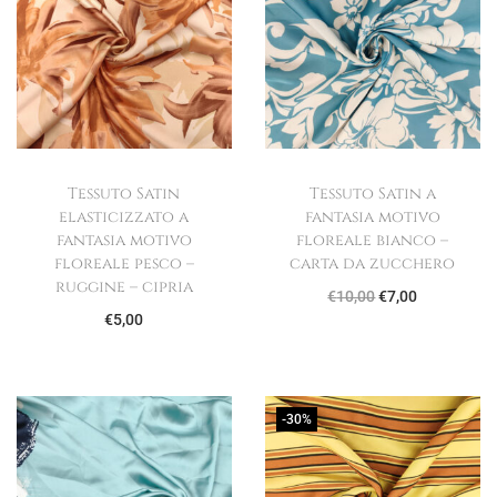
Tessuto Satin
Tessuto Satin a
elasticizzato a
fantasia motivo
fantasia motivo
floreale bianco –
floreale pesco –
carta da zucchero
ruggine – cipria
I
I
€
10,00
€
7,00
€
5,00
l
l
p
p
r
r
e
e
-30%
z
z
z
z