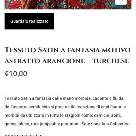
g
u
a
t
Guardalo realizzato
z
o
i
o
Tessuto Satin a fantasia motivo
n
astratto arancione – turchese
e
€
10,00
Tessuto Satin a fantasia dalla mano morbida, cadente e fluida,
dall’aspetto semilucido si presta alla creazione di capi fluenti e
morbidi da utilizzare in tutte le stagioni come: camicie, abiti,
gonne, bluse, tute jumpsuit e pantaloni. Selezione Iaia Collection