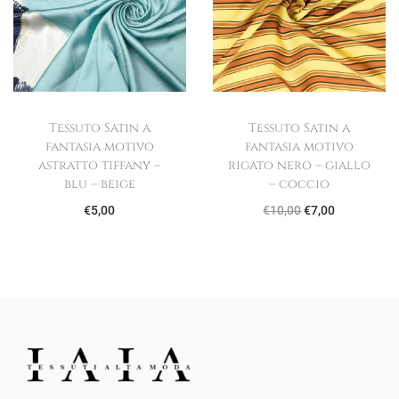
o
o
o
a
r
t
i
t
g
u
Tessuto Satin a
Tessuto Satin a
i
a
fantasia motivo
fantasia motivo
n
l
astratto tiffany –
rigato nero – giallo
blu – beige
– coccio
a
e
I
I
€
5,00
€
10,00
€
7,00
l
è
l
l
e
:
p
p
e
€
r
r
r
7
e
e
a
,
z
z
:
0
z
z
€
0
o
o
1
.