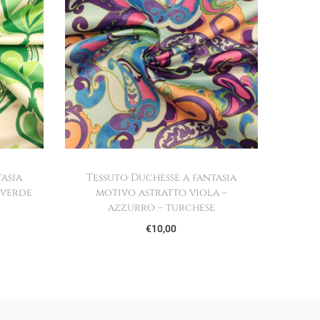
asia
Tessuto Duchesse a fantasia
 verde
motivo astratto viola –
azzurro – turchese
€
10,00