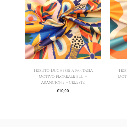
Tessuto Duchesse a fantasia
Tes
motivo floreale blu –
mot
arancione – celeste
€
10,00